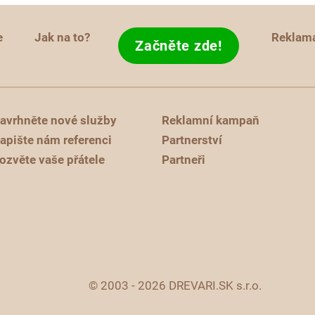
e
Jak na to?
Reklam
Začněte zde!
avrhněte nové služby
Reklamní kampaň
apište nám referenci
Partnerství
ozvěte vaše přátele
Partneři
© 2003 - 2026 DREVARI.SK s.r.o.