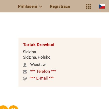
Přihlášení
Registrace
Tartak Drewbud
Sidzina
Sidzina, Polsko
Wiesław
*** Telefon ***
*** E-mail ***