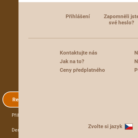
Přihlášení
Zapomněli jst
své heslo?
Kontaktujte nás
N
Jak na to?
N
Ceny předplatného
P
Registrace
Přihlášení
Zvolte si jazyk
Demo