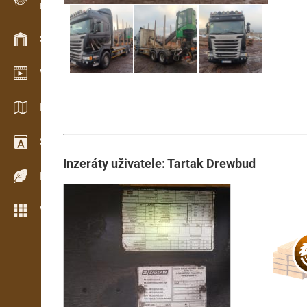
Evidence dřeva v terénu
Skladové hospodářství
Video showroom
Katalogy / Brožury
Slovník
Inzeráty uživatele: Tartak Drewbud
Dřeviny
Více možností