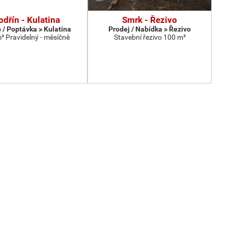
dřín - Kulatina
Smrk - Řezivo
 / Poptávka > Kulatina
Prodej / Nabídka > Řezivo
³ Pravidelný - měsíčně
Stavební řezivo 100 m³