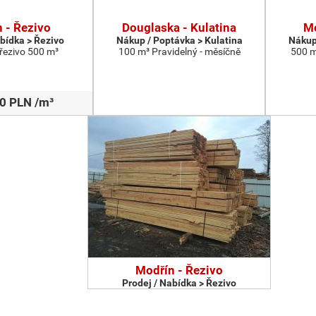
 - Řezivo
Douglaska - Kulatina
Mo
abídka > Řezivo
Nákup / Poptávka > Kulatina
Nákup
 řezivo 500 m³
100 m³ Pravidelný - měsíčně
500 m
0 PLN /m³
Modřín - Řezivo
Prodej / Nabídka > Řezivo