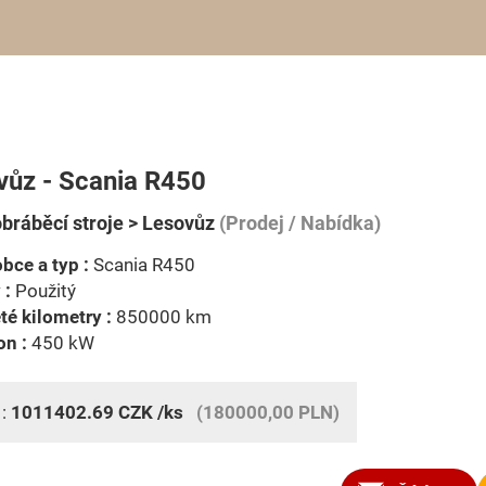
vůz - Scania R450
bráběcí stroje > Lesovůz
(Prodej / Nabídka)
bce a typ :
Scania R450
 :
Použitý
té kilometry :
850000 km
on :
450 kW
 :
1011402.69
CZK
/ks
(180000,00 PLN)