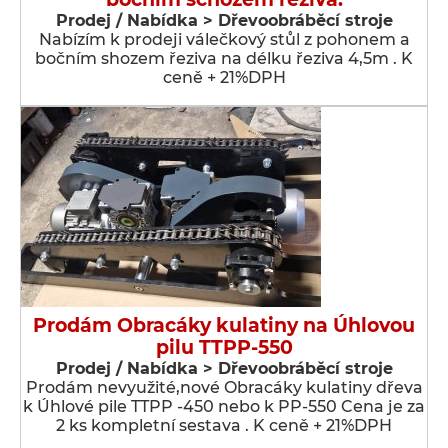
Prodej / Nabídka > Dřevoobráběcí stroje
Nabízím k prodeji válečkový stůl z pohonem a
bočním shozem řeziva na délku řeziva 4,5m . K
ceně + 21%DPH
Prodám Obracáky kulatiny na Úhlovou
pilu TTPP-550
Prodej / Nabídka > Dřevoobráběcí stroje
Prodám nevyužité,nové Obracáky kulatiny dřeva
k Úhlové pile TTPP -450 nebo k PP-550 Cena je za
2 ks kompletní sestava . K ceně + 21%DPH