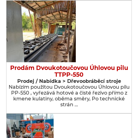
Prodám Dvoukotoučovou Úhlovou pilu
TTPP-550
Prodej / Nabídka > Dřevoobráběcí stroje
Nabízím použitou Dvoukotoučovou Úhlovou pilu
PP-550 , vyřezává hotové a čisté řezivo přímo z
kmene kulatiny, oběma směry, Po technické
strán …