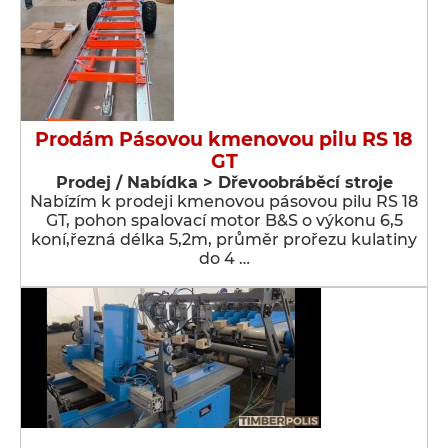
Prodám Pásovou kmenovou pilu RS 18
GT
Prodej / Nabídka > Dřevoobráběcí stroje
Nabízím k prodeji kmenovou pásovou pilu RS 18
GT, pohon spalovací motor B&S o výkonu 6,5
koní,řezná délka 5,2m, průměr prořezu kulatiny
do 4 …