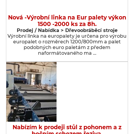
Nová -Výrobní linka na Eur palety výkon
1500 -2000 ks za 8h.
Prodej / Nabídka > Dřevoobráběcí stroje
Výrobní linka na europalety je určena pro výrobu
europalet o rozměrech 1200/800mm a palet
podobných euro paletám z předem
naformátovaného ma …
Nabízím k prodeji stůl z pohonem a z
bočním schozem řeziva.