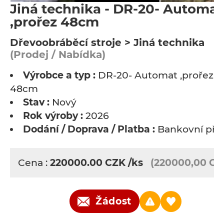
Jiná technika - DR-20- Automat
,prořez 48cm
Dřevoobráběcí stroje > Jiná technika
(Prodej / Nabídka)
Výrobce a typ :
DR-20- Automat ,prořez
48cm
Stav :
Nový
Rok výroby :
2026
Dodání / Doprava / Platba :
Bankovní pře
Cena :
220000.00
CZK
/ks
(220000,00 CZ
Žádost