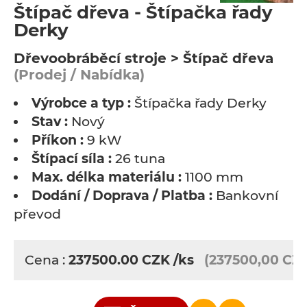
Štípač dřeva - Štípačka řady
Derky
Dřevoobráběcí stroje > Štípač dřeva
(Prodej / Nabídka)
Výrobce a typ :
Štípačka řady Derky
Stav :
Nový
Příkon :
9 kW
Štípací síla :
26 tuna
Max. délka materiálu :
1100 mm
Dodání / Doprava / Platba :
Bankovní
převod
Cena :
237500.00
CZK
/ks
(237500,00 CZ