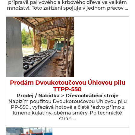
přípravě palivového a krbového dřeva ve velkém
množství. Toto zařízení spojuje v jednom pracov …
Prodám Dvoukotoučovou Úhlovou pilu
TTPP-550
Prodej / Nabídka > Dřevoobráběcí stroje
Nabízím použitou Dvoukotoučovou Úhlovou pilu
PP-550 , vyřezává hotové a čisté řezivo přímo z
kmene kulatiny, oběma směry, Po technické
strán …