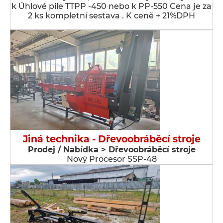
k Úhlové pile TTPP -450 nebo k PP-550 Cena je za
2 ks kompletní sestava . K ceně + 21%DPH
Jiná technika - Dřevoobráběcí stroje
Prodej / Nabídka > Dřevoobráběcí stroje
Nový Procesor SSP-48