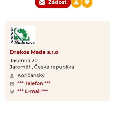
Žádost
Drekos Made s.r.o
Jasenná 20
Jaroměř , Česká republika
Koričanský
*** Telefon ***
*** E-mail ***