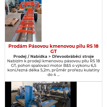
Prodám Pásovou kmenovou pilu RS 18
GT
Prodej / Nabídka > Dřevoobráběcí stroje
Nabízím k prodeji kmenovou pásovou pilu RS 18
GT, pohon spalovací motor B&S o výkonu 6,5
koní,řezná délka 5,2m, průměr prořezu kulatiny
do 4 …