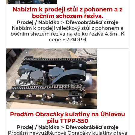
Nabízím k prodeji stůl z pohonem a z
bočním schozem řeziva.
Prodej / Nabídka > Dřevoobráběcí stroje
Nabízím k prodeji válečkový stůl z pohonem a
bočním shozem řeziva na délku řeziva 4,5m . K
ceně + 21%DPH
Prodám Obracáky kulatiny na Úhlovou
pilu TTPP-550
Prodej / Nabídka > Dřevoobráběcí stroje
Prodám nevyužité,nové Obracáky kulatiny dřeva