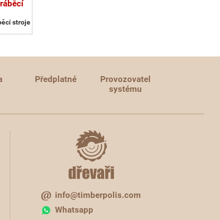
ráběcí
ěcí stroje
a
Předplatné
Provozovatel
systému
info@timberpolis.com
Whatsapp