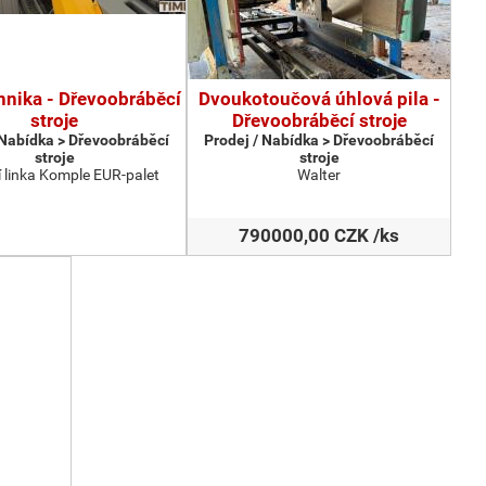
hnika - Dřevoobráběcí
Dvoukotoučová úhlová pila -
stroje
Dřevoobráběcí stroje
 Nabídka > Dřevoobráběcí
Prodej / Nabídka > Dřevoobráběcí
stroje
stroje
 linka Komple EUR-palet
Walter
790000,00 CZK /ks