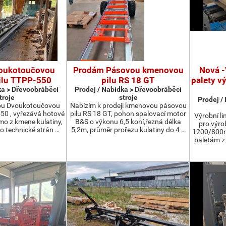
oukotoučovou
Prodám Pásovou kmenovou
Nová -
ilu TTPP-550
pilu RS 18 GT
palety v
ka > Dřevoobráběcí
Prodej / Nabídka > Dřevoobráběcí
troje
stroje
Prodej /
ou Dvoukotoučovou
Nabízím k prodeji kmenovou pásovou
550 , vyřezává hotové
pilu RS 18 GT, pohon spalovací motor
Výrobní li
ímo z kmene kulatiny,
B&S o výkonu 6,5 koní,řezná délka
pro výro
o technické strán …
5,2m, průměr prořezu kulatiny do 4 …
1200/800m
paletám 