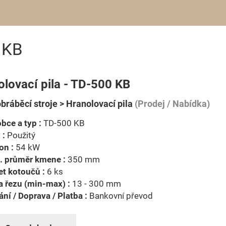
 KB
olovací pila - TD-500 KB
bráběcí stroje > Hranolovací pila
(Prodej / Nabídka)
bce a typ :
TD-500 KB
 :
Použitý
on :
54 kW
. průměr kmene :
350 mm
t kotoučů :
6 ks
a řezu (min-max) :
13 - 300 mm
ní / Doprava / Platba :
Bankovní převod