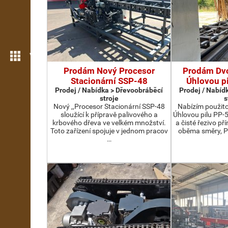
Více možností
Prodám Nový Procesor
Prodám Dv
Stacionární SSP-48
Úhlovou p
Prodej / Nabídka > Dřevoobráběcí
Prodej / Nabíd
stroje
s
Nový ,,Procesor Stacionární SSP-48
Nabízím použit
sloužící k přípravě palivového a
Úhlovou pilu PP-
krbového dřeva ve velkém množství.
a čisté řezivo př
Toto zařízení spojuje v jednom pracov
oběma směry, P
…