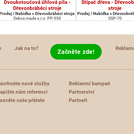
Dvoukotoučová úhlová pila -
Štípač dřeva - Dřevoob
Dřevoobráběcí stroje
stroje
Prodej / Nabídka > Dřevoobráběcí stroje
Prodej / Nabídka > Dřevoobráb
Dekos made s.r.o. PP-550
SSP-70
e
Jak na to?
Reklam
Začněte zde!
avrhněte nové služby
Reklamní kampaň
apište nám referenci
Partnerství
ozvěte vaše přátele
Partneři