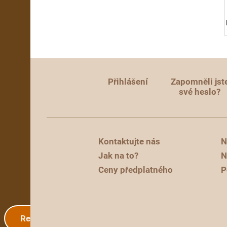
Přihlášení
Zapomněli jst
své heslo?
Kontaktujte nás
N
Jak na to?
N
Ceny předplatného
P
Registrace