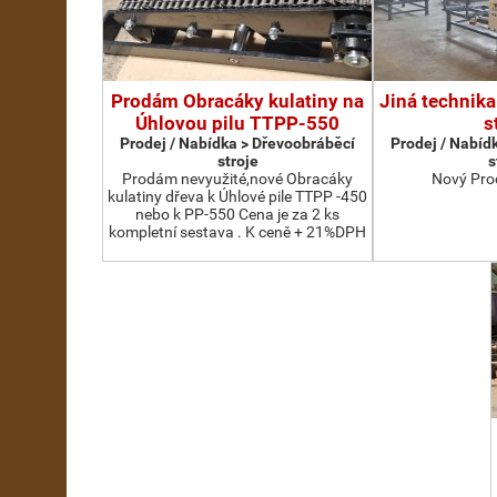
Prodám Obracáky kulatiny na
Jiná technika
Úhlovou pilu TTPP-550
s
Prodej / Nabídka > Dřevoobráběcí
Prodej / Nabíd
stroje
s
Prodám nevyužité,nové Obracáky
Nový Pro
kulatiny dřeva k Úhlové pile TTPP -450
nebo k PP-550 Cena je za 2 ks
kompletní sestava . K ceně + 21%DPH