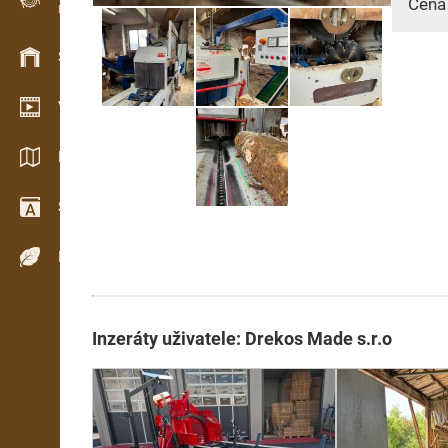
Cena
Evidence dřeva v terénu
Skladové hospodářství
Video showroom
Katalogy / Brožury
Slovník
Dřeviny
Inzeráty uživatele: Drekos Made s.r.o