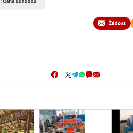
 :
Cena dohodou
Žádost