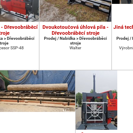
 - Dřevoobráběcí
Dvoukotoučová úhlová pila -
Jiná tec
troje
Dřevoobráběcí stroje
ka > Dřevoobráběcí
Prodej / Nabídka > Dřevoobráběcí
Prodej /
troje
stroje
cesor SSP-48
Walter
Výrobní