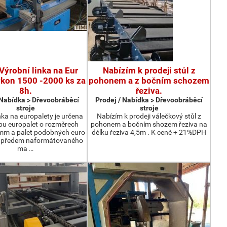
Výrobní linka na Eur
Nabízím k prodeji stůl z
ýkon 1500 -2000 ks za
pohonem a z bočním schozem
8h.
řeziva.
 Nabídka > Dřevoobráběcí
Prodej / Nabídka > Dřevoobráběcí
stroje
stroje
nka na europalety je určena
Nabízím k prodeji válečkový stůl z
bu europalet o rozměrech
pohonem a bočním shozem řeziva na
m a palet podobných euro
délku řeziva 4,5m . K ceně + 21%DPH
z předem naformátovaného
ma …