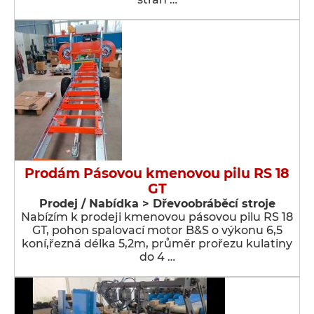
Prodám Pásovou kmenovou pilu RS 18
GT
Prodej / Nabídka > Dřevoobráběcí stroje
Nabízím k prodeji kmenovou pásovou pilu RS 18
GT, pohon spalovací motor B&S o výkonu 6,5
koní,řezná délka 5,2m, průměr prořezu kulatiny
do 4 …