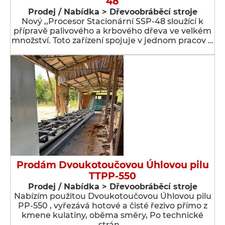
48
Prodej / Nabídka > Dřevoobráběcí stroje
Nový ,,Procesor Stacionární SSP-48 sloužící k
přípravě palivového a krbového dřeva ve velkém
množství. Toto zařízení spojuje v jednom pracov …
Prodám Dvoukotoučovou Úhlovou pilu
TTPP-550
Prodej / Nabídka > Dřevoobráběcí stroje
Nabízím použitou Dvoukotoučovou Úhlovou pilu
PP-550 , vyřezává hotové a čisté řezivo přímo z
kmene kulatiny, oběma směry, Po technické
strán …