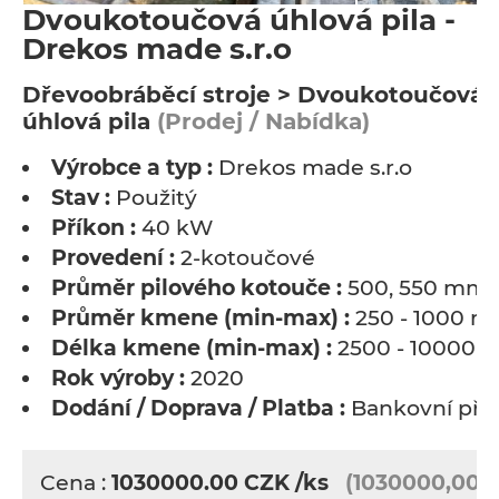
Dvoukotoučová úhlová pila -
Drekos made s.r.o
Dřevoobráběcí stroje > Dvoukotoučová
úhlová pila
(Prodej / Nabídka)
Výrobce a typ :
Drekos made s.r.o
Stav :
Použitý
Příkon :
40 kW
Provedení :
2-kotoučové
Průměr pilového kotouče :
500, 550 mm
Průměr kmene (min-max) :
250 - 1000 
Délka kmene (min-max) :
2500 - 10000
Rok výroby :
2020
Dodání / Doprava / Platba :
Bankovní pře
Cena :
1030000.00
CZK
/ks
(1030000,00 