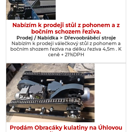
Nabízím k prodeji stůl z pohonem a z
bočním schozem řeziva.
Prodej / Nabídka > Dřevoobráběcí stroje
Nabízím k prodeji válečkový stůl z pohonem a
bočním shozem řeziva na délku řeziva 4,5m . K
ceně + 21%DPH
Prodám Obracáky kulatiny na Úhlovou