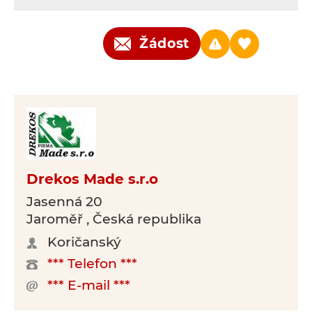
Žádost
Drekos Made s.r.o
Jasenná 20
Jaroměř , Česká republika
Koričanský
*** Telefon ***
*** E-mail ***