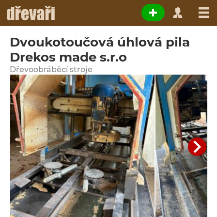
Dvoukotoučová úhlová pila
Drekos made s.r.o
Dřevoobráběcí stroje