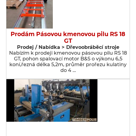
Prodám Pásovou kmenovou pilu RS 18
GT
Prodej / Nabídka > Dřevoobráběcí stroje
Nabízím k prodeji kmenovou pásovou pilu RS 18
GT, pohon spalovací motor B&S o výkonu 6,5
koní,řezná délka 5,2m, průměr prořezu kulatiny
do 4 …