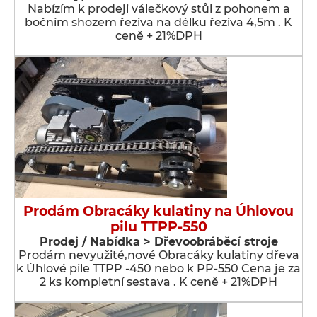
Nabízím k prodeji válečkový stůl z pohonem a
bočním shozem řeziva na délku řeziva 4,5m . K
ceně + 21%DPH
Prodám Obracáky kulatiny na Úhlovou
pilu TTPP-550
Prodej / Nabídka > Dřevoobráběcí stroje
Prodám nevyužité,nové Obracáky kulatiny dřeva
k Úhlové pile TTPP -450 nebo k PP-550 Cena je za
2 ks kompletní sestava . K ceně + 21%DPH