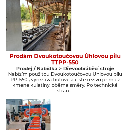
Prodám Dvoukotoučovou Úhlovou pilu
TTPP-550
Prodej / Nabídka > Dřevoobráběcí stroje
Nabízím použitou Dvoukotoučovou Úhlovou pilu
PP-550 , vyřezává hotové a čisté řezivo přímo z
kmene kulatiny, oběma směry, Po technické
strán …