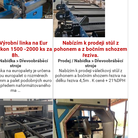
Výrobní linka na Eur
Nabízím k prodeji stůl z
ýkon 1500 -2000 ks za
pohonem a z bočním schozem
8h.
řeziva.
 Nabídka > Dřevoobráběcí
Prodej / Nabídka > Dřevoobráběcí
stroje
stroje
nka na europalety je určena
Nabízím k prodeji válečkový stůl z
bu europalet o rozměrech
pohonem a bočním shozem řeziva na
m a palet podobných euro
délku řeziva 4,5m . K ceně + 21%DPH
z předem naformátovaného
ma …