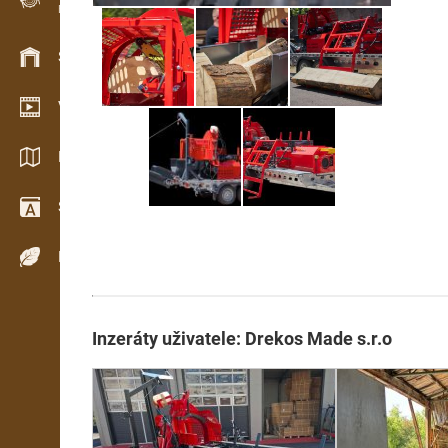
Evidence dřeva v terénu
Skladové hospodářství
Video showroom
Katalogy / Brožury
Slovník
Dřeviny
Inzeráty uživatele: Drekos Made s.r.o