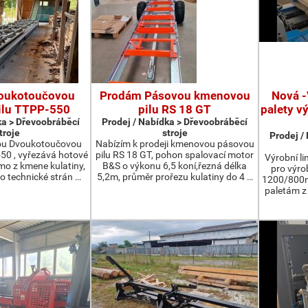
oukotoučovou
Prodám Pásovou kmenovou
Nová -
ilu TTPP-550
pilu RS 18 GT
palety v
ka > Dřevoobráběcí
Prodej / Nabídka > Dřevoobráběcí
troje
stroje
Prodej /
ou Dvoukotoučovou
Nabízím k prodeji kmenovou pásovou
550 , vyřezává hotové
pilu RS 18 GT, pohon spalovací motor
Výrobní li
ímo z kmene kulatiny,
B&S o výkonu 6,5 koní,řezná délka
pro výro
o technické strán …
5,2m, průměr prořezu kulatiny do 4 …
1200/800m
paletám 