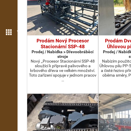
Více možností
Prodám Nový Procesor
Prodám Dv
Stacionární SSP-48
Úhlovou p
Prodej / Nabídka > Dřevoobráběcí
Prodej / Nabíd
stroje
s
Nový ,,Procesor Stacionární SSP-48
Nabízím použit
sloužící k přípravě palivového a
Úhlovou pilu PP-
krbového dřeva ve velkém množství.
a čisté řezivo př
Toto zařízení spojuje v jednom pracov
oběma směry, P
…