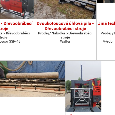
 - Dřevoobráběcí
Dvoukotoučová úhlová pila -
Jiná tec
troje
Dřevoobráběcí stroje
ka > Dřevoobráběcí
Prodej / Nabídka > Dřevoobráběcí
Prodej /
troje
stroje
cesor SSP-48
Walter
Výrobní