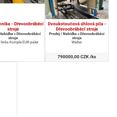
hnika - Dřevoobráběcí
Dvoukotoučová úhlová pila -
stroje
Dřevoobráběcí stroje
 Nabídka > Dřevoobráběcí
Prodej / Nabídka > Dřevoobráběcí
stroje
stroje
 linka Komple EUR-palet
Walter
790000,00 CZK /ks