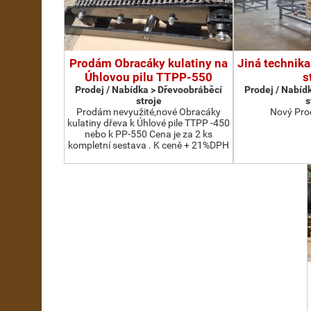
Prodám Obracáky kulatiny na
Jiná technika
Úhlovou pilu TTPP-550
s
Prodej / Nabídka > Dřevoobráběcí
Prodej / Nabíd
stroje
s
Prodám nevyužité,nové Obracáky
Nový Pro
kulatiny dřeva k Úhlové pile TTPP -450
nebo k PP-550 Cena je za 2 ks
kompletní sestava . K ceně + 21%DPH