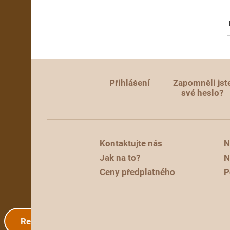
Přihlášení
Zapomněli jst
své heslo?
Kontaktujte nás
N
Jak na to?
N
Ceny předplatného
P
Registrace