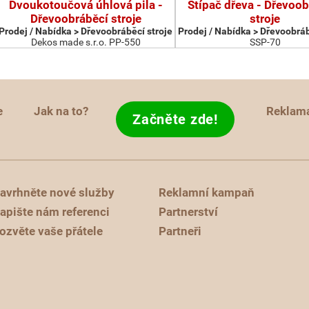
Dvoukotoučová úhlová pila -
Štípač dřeva - Dřevoob
Dřevoobráběcí stroje
stroje
Prodej / Nabídka > Dřevoobráběcí stroje
Prodej / Nabídka > Dřevoobráb
Dekos made s.r.o. PP-550
SSP-70
e
Jak na to?
Reklam
Začněte zde!
avrhněte nové služby
Reklamní kampaň
apište nám referenci
Partnerství
ozvěte vaše přátele
Partneři