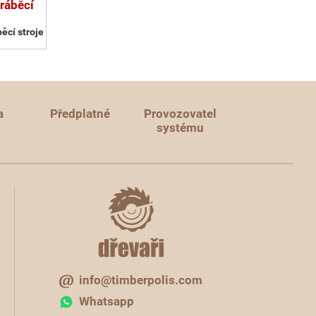
ráběcí
ěcí stroje
a
Předplatné
Provozovatel
systému
info@timberpolis.com
Whatsapp