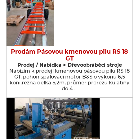
Prodám Pásovou kmenovou pilu RS 18
GT
Prodej / Nabídka > Dřevoobráběcí stroje
Nabízím k prodeji kmenovou pásovou pilu RS 18
GT, pohon spalovací motor B&S o výkonu 6,5
koní,řezná délka 5,2m, průměr prořezu kulatiny
do 4 …