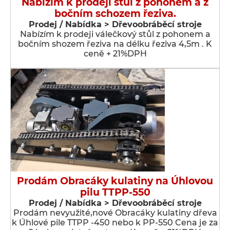
Nabízím k prodeji stůl z pohonem a z
bočním schozem řeziva.
Prodej / Nabídka > Dřevoobráběcí stroje
Nabízím k prodeji válečkový stůl z pohonem a
bočním shozem řeziva na délku řeziva 4,5m . K
ceně + 21%DPH
Prodám Obracáky kulatiny na Úhlovou
pilu TTPP-550
Prodej / Nabídka > Dřevoobráběcí stroje
Prodám nevyužité,nové Obracáky kulatiny dřeva
k Úhlové pile TTPP -450 nebo k PP-550 Cena je za