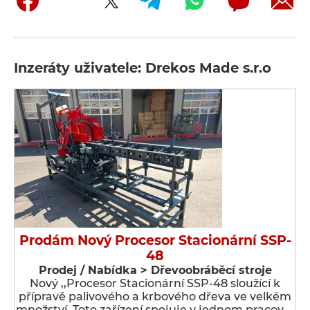
Inzeráty uživatele: Drekos Made s.r.o
Prodám Nový Procesor Stacionární SSP-
48
Prodej / Nabídka > Dřevoobráběcí stroje
Nový ,,Procesor Stacionární SSP-48 sloužící k
přípravě palivového a krbového dřeva ve velkém
množství. Toto zařízení spojuje v jednom pracov …