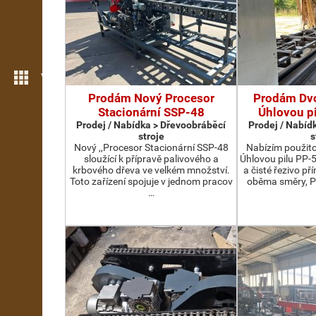
Více možností
Prodám Nový Procesor
Prodám Dv
Stacionární SSP-48
Úhlovou p
Prodej / Nabídka > Dřevoobráběcí
Prodej / Nabíd
stroje
s
Nový ,,Procesor Stacionární SSP-48
Nabízím použit
sloužící k přípravě palivového a
Úhlovou pilu PP-
krbového dřeva ve velkém množství.
a čisté řezivo př
Toto zařízení spojuje v jednom pracov
oběma směry, P
…