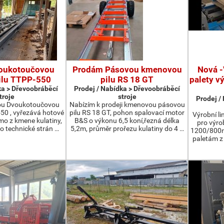
oukotoučovou
Prodám Pásovou kmenovou
Nová -
ilu TTPP-550
pilu RS 18 GT
palety v
ka > Dřevoobráběcí
Prodej / Nabídka > Dřevoobráběcí
troje
stroje
Prodej /
ou Dvoukotoučovou
Nabízím k prodeji kmenovou pásovou
550 , vyřezává hotové
pilu RS 18 GT, pohon spalovací motor
Výrobní li
ímo z kmene kulatiny,
B&S o výkonu 6,5 koní,řezná délka
pro výro
o technické strán …
5,2m, průměr prořezu kulatiny do 4 …
1200/800m
paletám 