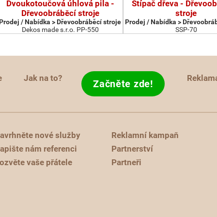
Dvoukotoučová úhlová pila -
Štípač dřeva - Dřevoob
Dřevoobráběcí stroje
stroje
Prodej / Nabídka > Dřevoobráběcí stroje
Prodej / Nabídka > Dřevoobráb
Dekos made s.r.o. PP-550
SSP-70
e
Jak na to?
Reklam
Začněte zde!
avrhněte nové služby
Reklamní kampaň
apište nám referenci
Partnerství
ozvěte vaše přátele
Partneři