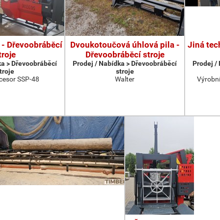
 - Dřevoobráběcí
Dvoukotoučová úhlová pila -
Jiná tec
troje
Dřevoobráběcí stroje
ka > Dřevoobráběcí
Prodej / Nabídka > Dřevoobráběcí
Prodej /
troje
stroje
cesor SSP-48
Walter
Výrobní