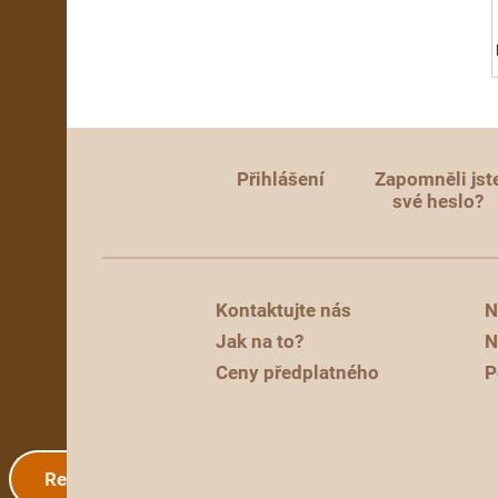
Přihlášení
Zapomněli jst
své heslo?
Kontaktujte nás
N
Jak na to?
N
Ceny předplatného
P
Registrace