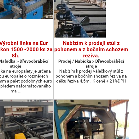
Výrobní linka na Eur
Nabízím k prodeji stůl z
ýkon 1500 -2000 ks za
pohonem a z bočním schozem
8h.
řeziva.
 Nabídka > Dřevoobráběcí
Prodej / Nabídka > Dřevoobráběcí
stroje
stroje
nka na europalety je určena
Nabízím k prodeji válečkový stůl z
bu europalet o rozměrech
pohonem a bočním shozem řeziva na
m a palet podobných euro
délku řeziva 4,5m . K ceně + 21%DPH
z předem naformátovaného
ma …