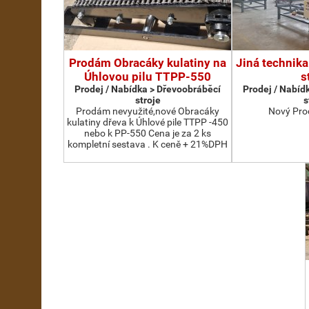
Prodám Obracáky kulatiny na
Jiná technika
Úhlovou pilu TTPP-550
s
Prodej / Nabídka > Dřevoobráběcí
Prodej / Nabíd
stroje
s
Prodám nevyužité,nové Obracáky
Nový Pro
kulatiny dřeva k Úhlové pile TTPP -450
nebo k PP-550 Cena je za 2 ks
kompletní sestava . K ceně + 21%DPH