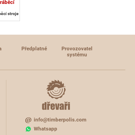
ráběcí
ěcí stroje
a
Předplatné
Provozovatel
systému
info@timberpolis.com
Whatsapp