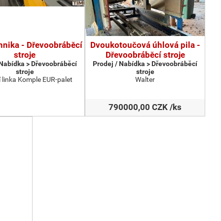
hnika - Dřevoobráběcí
Dvoukotoučová úhlová pila -
stroje
Dřevoobráběcí stroje
 Nabídka > Dřevoobráběcí
Prodej / Nabídka > Dřevoobráběcí
stroje
stroje
 linka Komple EUR-palet
Walter
790000,00 CZK /ks