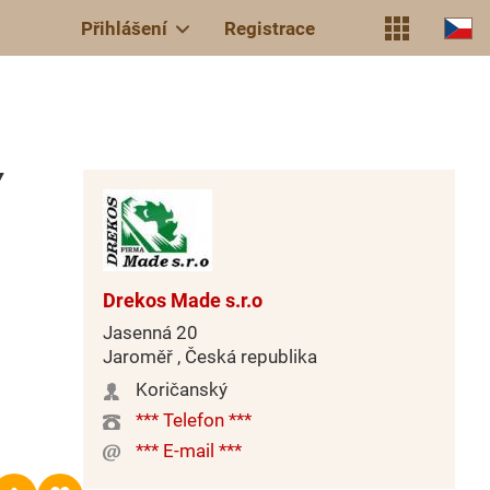
Přihlášení
Registrace
Y
Drekos Made s.r.o
Jasenná 20
Jaroměř , Česká republika
Koričanský
*** Telefon ***
*** E-mail ***