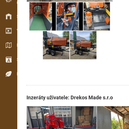
Evidence dřeva v terénu
Skladové hospodářství
Video showroom
Katalogy / Brožury
Slovník
Dřeviny
Inzeráty uživatele: Drekos Made s.r.o