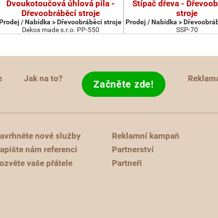
Dvoukotoučová úhlová pila -
Štípač dřeva - Dřevoob
Dřevoobráběcí stroje
stroje
Prodej / Nabídka > Dřevoobráběcí stroje
Prodej / Nabídka > Dřevoobráb
Dekos made s.r.o. PP-550
SSP-70
e
Jak na to?
Reklam
Začněte zde!
avrhněte nové služby
Reklamní kampaň
apište nám referenci
Partnerství
ozvěte vaše přátele
Partneři