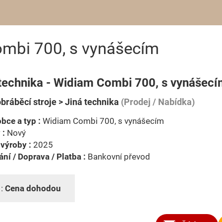
ombi 700, s vynášecím
 technika - Widiam Combi 700, s vynášec
bráběcí stroje > Jiná technika
(Prodej / Nabídka)
bce a typ :
Widiam Combi 700, s vynášecím
 :
Nový
výroby :
2025
ní / Doprava / Platba :
Bankovní převod
 :
Cena dohodou