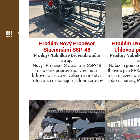
Více možností
Prodám Nový Procesor
Prodám Dv
Stacionární SSP-48
Úhlovou p
Prodej / Nabídka > Dřevoobráběcí
Prodej / Nabíd
stroje
s
Nový ,,Procesor Stacionární SSP-48
Nabízím použit
sloužící k přípravě palivového a
Úhlovou pilu PP-
krbového dřeva ve velkém množství.
a čisté řezivo př
Toto zařízení spojuje v jednom pracov
oběma směry, P
…