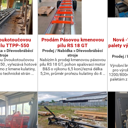
oukotoučovou
Prodám Pásovou kmenovou
Nová -
ilu TTPP-550
pilu RS 18 GT
palety v
ka > Dřevoobráběcí
Prodej / Nabídka > Dřevoobráběcí
troje
stroje
Prodej /
ou Dvoukotoučovou
Nabízím k prodeji kmenovou pásovou
550 , vyřezává hotové
pilu RS 18 GT, pohon spalovací motor
Výrobní li
ímo z kmene kulatiny,
B&S o výkonu 6,5 koní,řezná délka
pro výro
o technické strán …
5,2m, průměr prořezu kulatiny do 4 …
1200/800m
paletám 