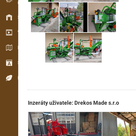
Evidence dřeva v terénu
Skladové hospodářství
Video showroom
Katalogy / Brožury
Slovník
Dřeviny
Inzeráty uživatele: Drekos Made s.r.o