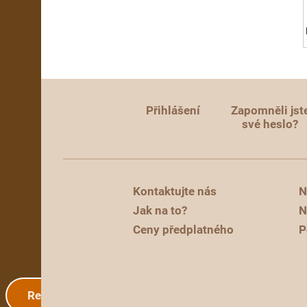
Přihlášení
Zapomněli jst
své heslo?
Kontaktujte nás
N
Jak na to?
N
Ceny předplatného
P
Registrace