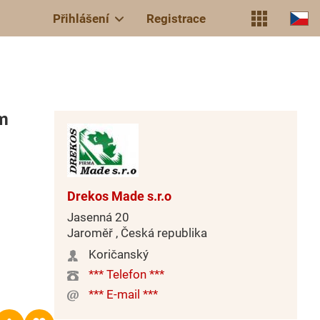
Přihlášení
Registrace
ím
Drekos Made s.r.o
Jasenná 20
Jaroměř , Česká republika
Koričanský
*** Telefon ***
*** E-mail ***