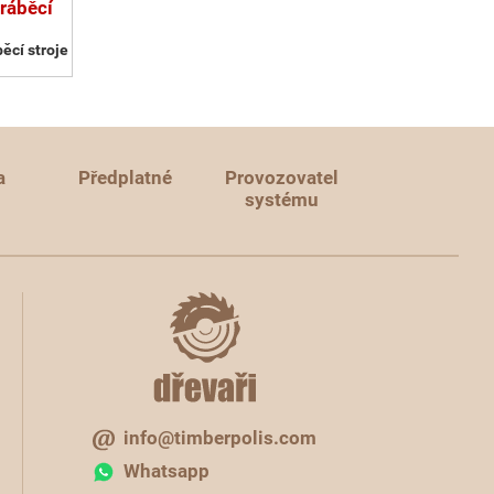
ráběcí
ěcí stroje
a
Předplatné
Provozovatel
systému
info@timberpolis.com
Whatsapp