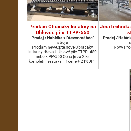
Prodám Obracáky kulatiny na
Jiná technika
Úhlovou pilu TTPP-550
s
Prodej / Nabídka > Dřevoobráběcí
Prodej / Nabíd
stroje
s
Prodám nevyužité,nové Obracáky
Nový Pro
kulatiny dřeva k Úhlové pile TTPP -450
nebo k PP-550 Cena je za 2 ks
kompletní sestava . K ceně + 21%DPH