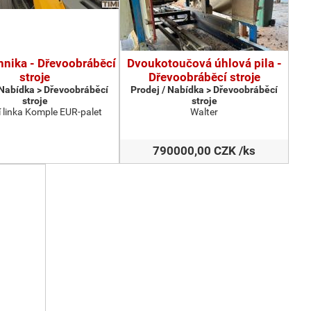
hnika - Dřevoobráběcí
Dvoukotoučová úhlová pila -
stroje
Dřevoobráběcí stroje
 Nabídka > Dřevoobráběcí
Prodej / Nabídka > Dřevoobráběcí
stroje
stroje
 linka Komple EUR-palet
Walter
790000,00 CZK /ks