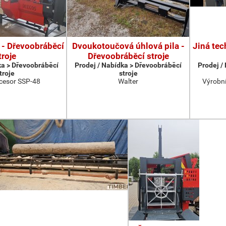
 - Dřevoobráběcí
Dvoukotoučová úhlová pila -
Jiná tec
troje
Dřevoobráběcí stroje
ka > Dřevoobráběcí
Prodej / Nabídka > Dřevoobráběcí
Prodej /
troje
stroje
cesor SSP-48
Walter
Výrobní