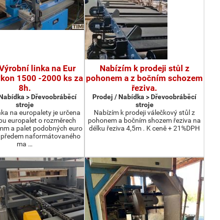
Výrobní linka na Eur
Nabízím k prodeji stůl z
ýkon 1500 -2000 ks za
pohonem a z bočním schozem
8h.
řeziva.
 Nabídka > Dřevoobráběcí
Prodej / Nabídka > Dřevoobráběcí
stroje
stroje
nka na europalety je určena
Nabízím k prodeji válečkový stůl z
bu europalet o rozměrech
pohonem a bočním shozem řeziva na
m a palet podobných euro
délku řeziva 4,5m . K ceně + 21%DPH
z předem naformátovaného
ma …