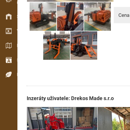
Evidence dřeva v terénu
Cena
Skladové hospodářství
Video showroom
Katalogy / Brožury
Slovník
Dřeviny
Inzeráty uživatele: Drekos Made s.r.o