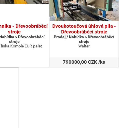
hnika - Dřevoobráběcí
Dvoukotoučová úhlová pila -
stroje
Dřevoobráběcí stroje
 Nabídka > Dřevoobráběcí
Prodej / Nabídka > Dřevoobráběcí
stroje
stroje
 linka Komple EUR-palet
Walter
790000,00 CZK /ks