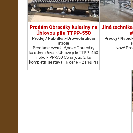
Prodám Obracáky kulatiny na
Jiná technika
Úhlovou pilu TTPP-550
s
Prodej / Nabídka > Dřevoobráběcí
Prodej / Nabíd
stroje
s
Prodám nevyužité,nové Obracáky
Nový Pro
kulatiny dřeva k Úhlové pile TTPP -450
nebo k PP-550 Cena je za 2 ks
kompletní sestava . K ceně + 21%DPH