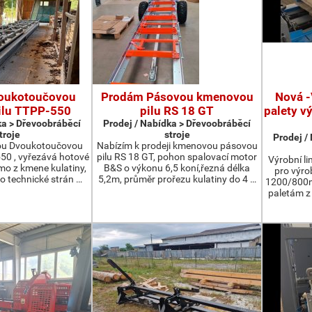
oukotoučovou
Prodám Pásovou kmenovou
Nová -
ilu TTPP-550
pilu RS 18 GT
palety v
ka > Dřevoobráběcí
Prodej / Nabídka > Dřevoobráběcí
troje
stroje
Prodej /
ou Dvoukotoučovou
Nabízím k prodeji kmenovou pásovou
550 , vyřezává hotové
pilu RS 18 GT, pohon spalovací motor
Výrobní li
ímo z kmene kulatiny,
B&S o výkonu 6,5 koní,řezná délka
pro výro
o technické strán …
5,2m, průměr prořezu kulatiny do 4 …
1200/800m
paletám 