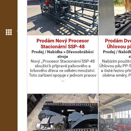
Více možností
Prodám Nový Procesor
Prodám Dv
Stacionární SSP-48
Úhlovou p
Prodej / Nabídka > Dřevoobráběcí
Prodej / Nabíd
stroje
s
Nový ,,Procesor Stacionární SSP-48
Nabízím použit
sloužící k přípravě palivového a
Úhlovou pilu PP-
krbového dřeva ve velkém množství.
a čisté řezivo př
Toto zařízení spojuje v jednom pracov
oběma směry, P
…