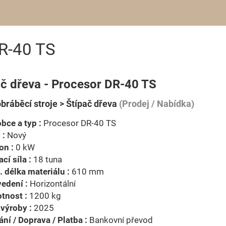
DR-40 TS
ač dřeva - Procesor DR-40 TS
bráběcí stroje > Štípač dřeva
(Prodej / Nabídka)
bce a typ :
Procesor DR-40 TS
 :
Nový
on :
0 kW
ací síla :
18 tuna
 délka materiálu :
610 mm
edení :
Horizontální
tnost :
1200 kg
výroby :
2025
ní / Doprava / Platba :
Bankovní převod