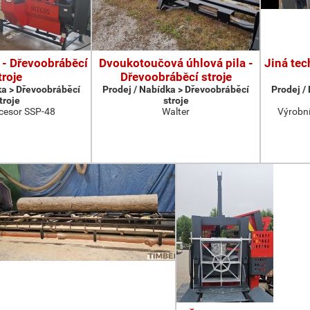
 - Dřevoobráběcí
Dvoukotoučová úhlová pila -
Jiná tec
troje
Dřevoobráběcí stroje
ka > Dřevoobráběcí
Prodej / Nabídka > Dřevoobráběcí
Prodej /
troje
stroje
cesor SSP-48
Walter
Výrobní