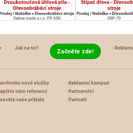
Dvoukotoučová úhlová pila -
Štípač dřeva - Dřevoob
Dřevoobráběcí stroje
stroje
Prodej / Nabídka > Dřevoobráběcí stroje
Prodej / Nabídka > Dřevoobráb
Dekos made s.r.o. PP-550
SSP-70
e
Jak na to?
Reklam
Začněte zde!
avrhněte nové služby
Reklamní kampaň
apište nám referenci
Partnerství
ozvěte vaše přátele
Partneři