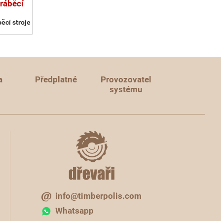
ráběcí
ěcí stroje
a
Předplatné
Provozovatel
systému
info@timberpolis.com
Whatsapp