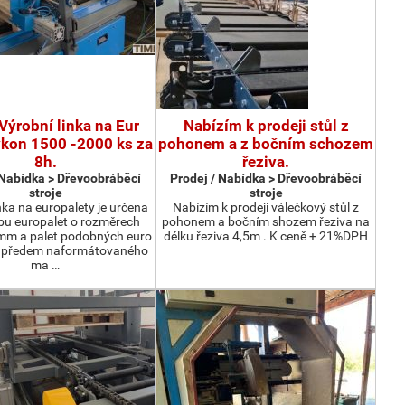
Výrobní linka na Eur
Nabízím k prodeji stůl z
ýkon 1500 -2000 ks za
pohonem a z bočním schozem
8h.
řeziva.
 Nabídka > Dřevoobráběcí
Prodej / Nabídka > Dřevoobráběcí
stroje
stroje
nka na europalety je určena
Nabízím k prodeji válečkový stůl z
bu europalet o rozměrech
pohonem a bočním shozem řeziva na
m a palet podobných euro
délku řeziva 4,5m . K ceně + 21%DPH
z předem naformátovaného
ma …