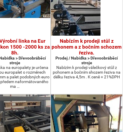
Výrobní linka na Eur
Nabízím k prodeji stůl z
ýkon 1500 -2000 ks za
pohonem a z bočním schozem
8h.
řeziva.
 Nabídka > Dřevoobráběcí
Prodej / Nabídka > Dřevoobráběcí
stroje
stroje
nka na europalety je určena
Nabízím k prodeji válečkový stůl z
bu europalet o rozměrech
pohonem a bočním shozem řeziva na
m a palet podobných euro
délku řeziva 4,5m . K ceně + 21%DPH
z předem naformátovaného
ma …