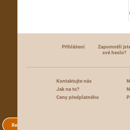
Přihlášení
Zapomněli jst
své heslo?
Kontaktujte nás
N
Jak na to?
N
Ceny předplatného
P
Registrace