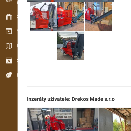
Evidence dřeva v terénu
Skladové hospodářství
Video showroom
Katalogy / Brožury
Slovník
Dřeviny
Inzeráty uživatele: Drekos Made s.r.o