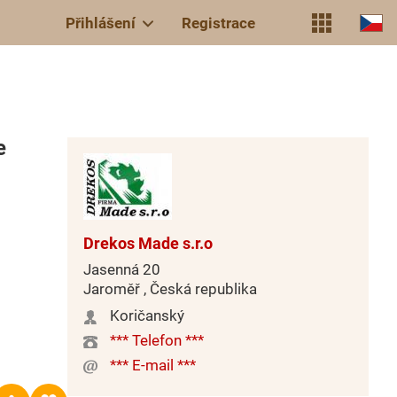
Přihlášení
Registrace
e
Drekos Made s.r.o
Jasenná 20
Jaroměř , Česká republika
Koričanský
*** Telefon ***
*** E-mail ***