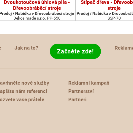
Dvoukotoučová úhlová pila -
Štípač dřeva - Dřevoob
Dřevoobráběcí stroje
stroje
Prodej / Nabídka > Dřevoobráběcí stroje
Prodej / Nabídka > Dřevoobráb
Dekos made s.r.o. PP-550
SSP-70
e
Jak na to?
Reklam
Začněte zde!
avrhněte nové služby
Reklamní kampaň
apište nám referenci
Partnerství
ozvěte vaše přátele
Partneři