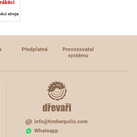
ráběcí
ěcí stroje
a
Předplatné
Provozovatel
systému
info@timberpolis.com
Whatsapp