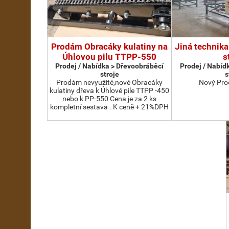
Prodám Obracáky kulatiny na
Jiná technika
Úhlovou pilu TTPP-550
s
Prodej / Nabídka > Dřevoobráběcí
Prodej / Nabíd
stroje
s
Prodám nevyužité,nové Obracáky
Nový Pro
kulatiny dřeva k Úhlové pile TTPP -450
nebo k PP-550 Cena je za 2 ks
kompletní sestava . K ceně + 21%DPH