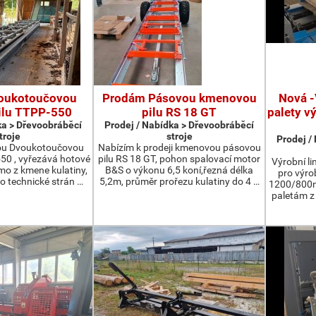
oukotoučovou
Prodám Pásovou kmenovou
Nová -
ilu TTPP-550
pilu RS 18 GT
palety v
ka > Dřevoobráběcí
Prodej / Nabídka > Dřevoobráběcí
troje
stroje
Prodej /
ou Dvoukotoučovou
Nabízím k prodeji kmenovou pásovou
550 , vyřezává hotové
pilu RS 18 GT, pohon spalovací motor
Výrobní li
ímo z kmene kulatiny,
B&S o výkonu 6,5 koní,řezná délka
pro výro
o technické strán …
5,2m, průměr prořezu kulatiny do 4 …
1200/800m
paletám 