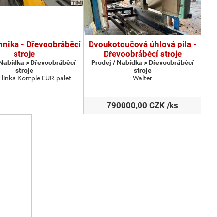
hnika - Dřevoobráběcí
Dvoukotoučová úhlová pila -
stroje
Dřevoobráběcí stroje
 Nabídka > Dřevoobráběcí
Prodej / Nabídka > Dřevoobráběcí
stroje
stroje
 linka Komple EUR-palet
Walter
790000,00 CZK /ks