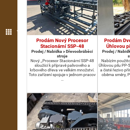
Více možností
Prodám Nový Procesor
Prodám Dv
Stacionární SSP-48
Úhlovou p
Prodej / Nabídka > Dřevoobráběcí
Prodej / Nabíd
stroje
s
Nový ,,Procesor Stacionární SSP-48
Nabízím použit
sloužící k přípravě palivového a
Úhlovou pilu PP-
krbového dřeva ve velkém množství.
a čisté řezivo př
Toto zařízení spojuje v jednom pracov
oběma směry, P
…