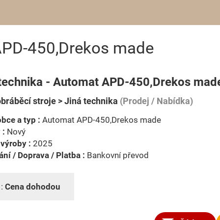
 APD-450,Drekos made
 technika - Automat APD-450,Drekos mad
bráběcí stroje > Jiná technika
(Prodej / Nabídka)
bce a typ :
Automat APD-450,Drekos made
 :
Nový
výroby :
2025
ní / Doprava / Platba :
Bankovní převod
 :
Cena dohodou