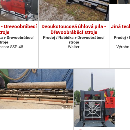
 - Dřevoobráběcí
Dvoukotoučová úhlová pila -
Jiná tec
troje
Dřevoobráběcí stroje
ka > Dřevoobráběcí
Prodej / Nabídka > Dřevoobráběcí
Prodej /
troje
stroje
cesor SSP-48
Walter
Výrobní