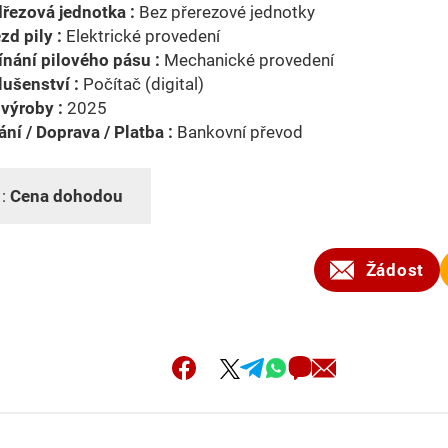
řezová jednotka :
Bez přerezové jednotky
zd pily :
Elektrické provedení
nání pilového pásu :
Mechanické provedení
lušenství :
Počítač (digital)
výroby :
2025
ní / Doprava / Platba :
Bankovní převod
 :
Cena dohodou
Žádost