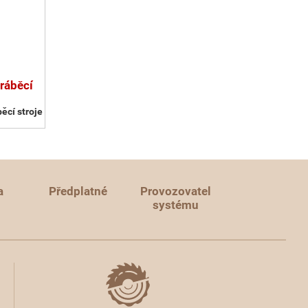
ráběcí
ěcí stroje
a
Předplatné
Provozovatel
systému