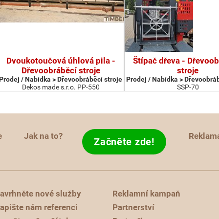
Dvoukotoučová úhlová pila -
Štípač dřeva - Dřevoob
Dřevoobráběcí stroje
stroje
Prodej / Nabídka > Dřevoobráběcí stroje
Prodej / Nabídka > Dřevoobráb
Dekos made s.r.o. PP-550
SSP-70
e
Jak na to?
Reklam
Začněte zde!
avrhněte nové služby
Reklamní kampaň
apište nám referenci
Partnerství