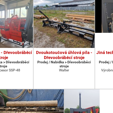
 - Dřevoobráběcí
Dvoukotoučová úhlová pila -
Jiná tec
troje
Dřevoobráběcí stroje
ka > Dřevoobráběcí
Prodej / Nabídka > Dřevoobráběcí
Prodej /
troje
stroje
cesor SSP-48
Walter
Výrobní