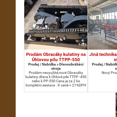
Prodám Obracáky kulatiny na
Jiná technika
Úhlovou pilu TTPP-550
s
Prodej / Nabídka > Dřevoobráběcí
Prodej / Nabíd
stroje
s
Prodám nevyužité,nové Obracáky
Nový Pro
kulatiny dřeva k Úhlové pile TTPP -450
nebo k PP-550 Cena je za 2 ks
kompletní sestava . K ceně + 21%DPH