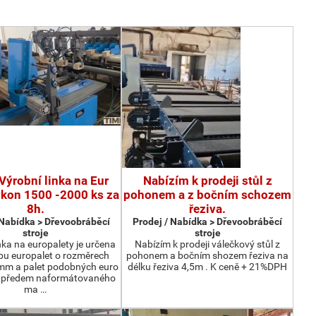
Výrobní linka na Eur
Nabízím k prodeji stůl z
ýkon 1500 -2000 ks za
pohonem a z bočním schozem
8h.
řeziva.
 Nabídka > Dřevoobráběcí
Prodej / Nabídka > Dřevoobráběcí
stroje
stroje
nka na europalety je určena
Nabízím k prodeji válečkový stůl z
bu europalet o rozměrech
pohonem a bočním shozem řeziva na
m a palet podobných euro
délku řeziva 4,5m . K ceně + 21%DPH
z předem naformátovaného
ma …