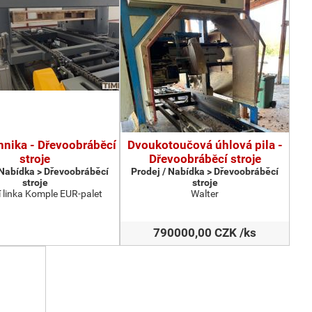
hnika - Dřevoobráběcí
Dvoukotoučová úhlová pila -
stroje
Dřevoobráběcí stroje
 Nabídka > Dřevoobráběcí
Prodej / Nabídka > Dřevoobráběcí
stroje
stroje
 linka Komple EUR-palet
Walter
790000,00 CZK /ks