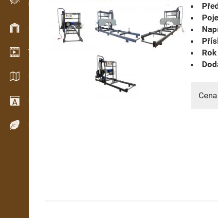
Před
Evidence dřeva v terénu
Poje
Skladové hospodářství
Napí
Přís
Video showroom
Rok 
Dodá
Katalogy / Brožury
Cena
Slovník
Dřeviny