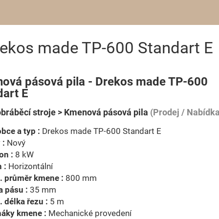
ekos made TP-600 Standart E
ová pásová pila - Drekos made TP-600
dart E
bráběcí stroje > Kmenová pásová pila
(Prodej / Nabídka
bce a typ :
Drekos made TP-600 Standart E
 :
Nový
on :
8 kW
 :
Horizontální
. průměr kmene :
800 mm
a pásu :
35 mm
 délka řezu :
5 m
náky kmene :
Mechanické provedení