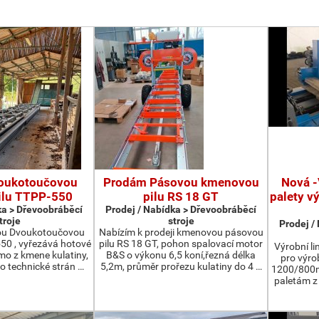
oukotoučovou
Prodám Pásovou kmenovou
Nová -
ilu TTPP-550
pilu RS 18 GT
palety v
ka > Dřevoobráběcí
Prodej / Nabídka > Dřevoobráběcí
troje
stroje
Prodej /
ou Dvoukotoučovou
Nabízím k prodeji kmenovou pásovou
550 , vyřezává hotové
pilu RS 18 GT, pohon spalovací motor
Výrobní li
ímo z kmene kulatiny,
B&S o výkonu 6,5 koní,řezná délka
pro výro
o technické strán …
5,2m, průměr prořezu kulatiny do 4 …
1200/800m
paletám 