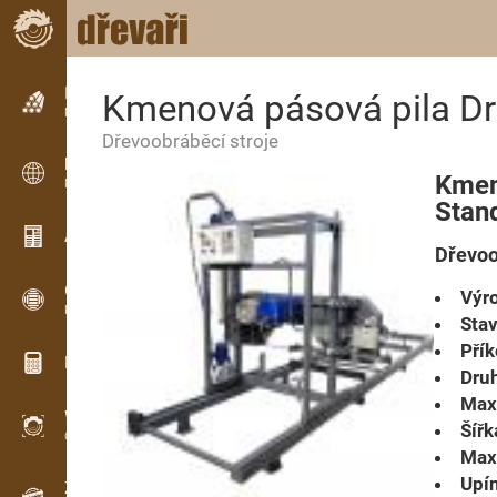
Inzerce
Kmenová pásová pila Dr
Řádková inzerce
Dřevoobráběcí stroje
Inzerce
Kmen
Mezinárodní inzerce
Stan
Aktuality / Články
Dřevoo
OPTI-TIMB
Výro
Pořezová schémata
Stav
Přík
Dřevařské kalkulačky
Druh
Max
WoodProfi
Šířk
Objem dřeva s AI
Max.
Upí
Záznamník