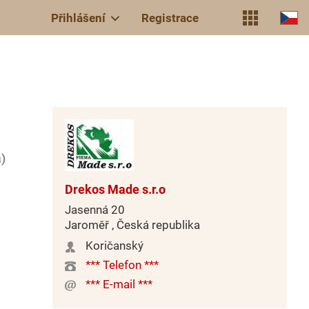
Přihlášení
Registrace
)
Drekos Made s.r.o
Jasenná 20
Jaroměř , Česká republika
Koričanský
*** Telefon ***
*** E-mail ***