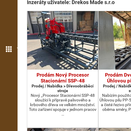
Inzeráty uživatele: Drekos Made s.r.o
Více možností
Prodám Nový Procesor
Prodám Dv
Stacionární SSP-48
Úhlovou p
Prodej / Nabídka > Dřevoobráběcí
Prodej / Nabíd
stroje
s
Nový ,,Procesor Stacionární SSP-48
Nabízím použit
sloužící k přípravě palivového a
Úhlovou pilu PP-
krbového dřeva ve velkém množství.
a čisté řezivo př
Toto zařízení spojuje v jednom pracov
oběma směry, P
…