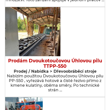
Prodám Dvoukotoučovou Úhlovou pilu
TTPP-550
Prodej / Nabídka > Dřevoobráběcí stroje
Nabízím použitou Dvoukotoučovou Úhlovou pilu
PP-550 , vyřezává hotové a čisté řezivo přímo z
kmene kulatiny, oběma směry, Po technické
strán …