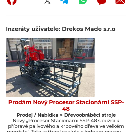
Inzeráty uživatele: Drekos Made s.r.o
Prodám Nový Procesor Stacionární SSP-
48
Prodej / Nabídka > Dřevoobráběcí stroje
Nový ,,Procesor Stacionární SSP-48 sloužící k
přípravě palivového a krbového dřeva ve velkém
množství. Toto zařízení spojuje v jednom pracov …