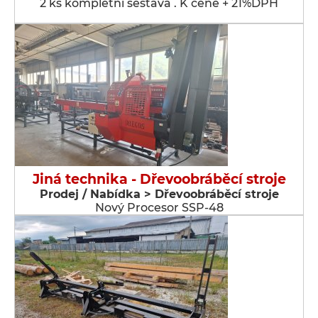
2 ks kompletní sestava . K ceně + 21%DPH
Jiná technika - Dřevoobráběcí stroje
Prodej / Nabídka > Dřevoobráběcí stroje
Nový Procesor SSP-48