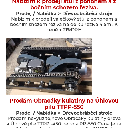
Nabízím k prodeji stůl z pohonem a z
bočním schozem řeziva.
Prodej / Nabídka > Dřevoobráběcí stroje
Nabízím k prodeji válečkový stůl z pohonem a
bočním shozem řeziva na délku řeziva 4,5m . K
ceně + 21%DPH
Prodám Obracáky kulatiny na Úhlovou
pilu TTPP-550
Prodej / Nabídka > Dřevoobráběcí stroje
Prodám nevyužité,nové Obracáky kulatiny dřeva
k Úhlové pile TTPP -450 nebo k PP-550 Cena je za