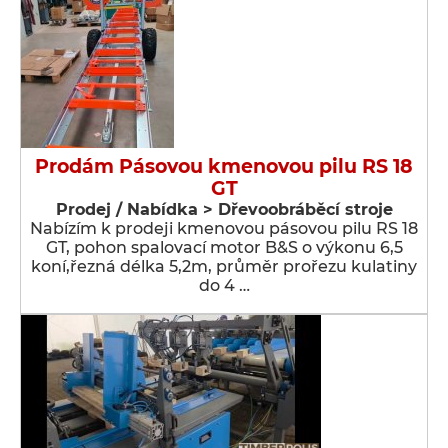
Prodám Pásovou kmenovou pilu RS 18
GT
Prodej / Nabídka > Dřevoobráběcí stroje
Nabízím k prodeji kmenovou pásovou pilu RS 18
GT, pohon spalovací motor B&S o výkonu 6,5
koní,řezná délka 5,2m, průměr prořezu kulatiny
do 4 …