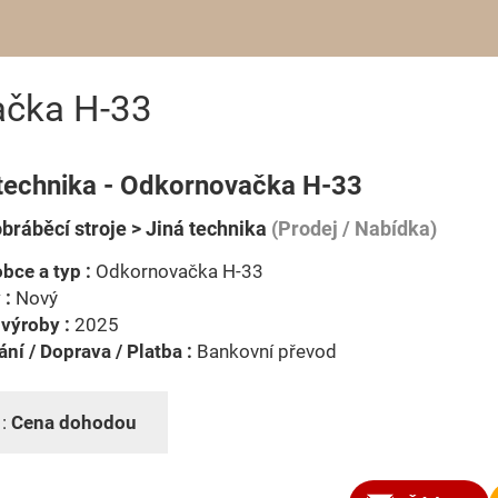
ačka H-33
 technika - Odkornovačka H-33
bráběcí stroje > Jiná technika
(Prodej / Nabídka)
bce a typ :
Odkornovačka H-33
 :
Nový
výroby :
2025
ní / Doprava / Platba :
Bankovní převod
 :
Cena dohodou