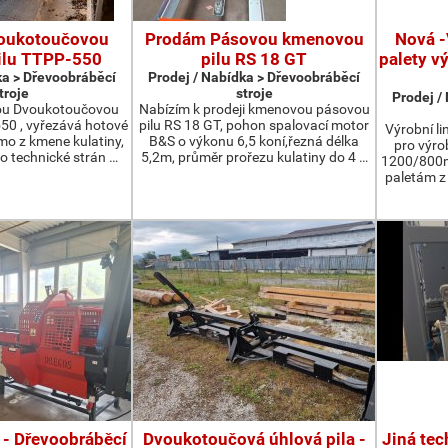
oukotoučovou
Prodám Pásovou kmenovou
Nová -
ilu TTPP-550
pilu RS 18 GT
palety v
ka > Dřevoobráběcí
Prodej / Nabídka > Dřevoobráběcí
troje
stroje
Prodej /
ou Dvoukotoučovou
Nabízím k prodeji kmenovou pásovou
550 , vyřezává hotové
pilu RS 18 GT, pohon spalovací motor
Výrobní li
ímo z kmene kulatiny,
B&S o výkonu 6,5 koní,řezná délka
pro výro
o technické strán …
5,2m, průměr prořezu kulatiny do 4 …
1200/800m
paletám 
 - Dřevoobráběcí
Dvoukotoučová úhlová pila -
Jiná tec