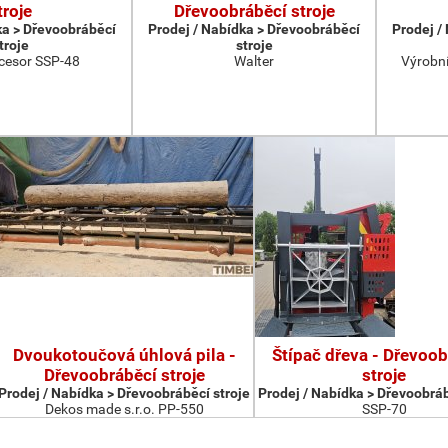
troje
Dřevoobráběcí stroje
ka > Dřevoobráběcí
Prodej / Nabídka > Dřevoobráběcí
Prodej /
troje
stroje
cesor SSP-48
Walter
Výrobní
Dvoukotoučová úhlová pila -
Štípač dřeva - Dřevoob
Dřevoobráběcí stroje
stroje
Prodej / Nabídka > Dřevoobráběcí stroje
Prodej / Nabídka > Dřevoobráb
Dekos made s.r.o. PP-550
SSP-70