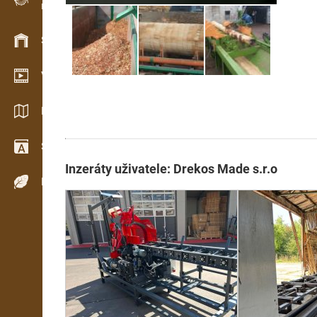
Evidence dřeva v terénu
Skladové hospodářství
Video showroom
Katalogy / Brožury
Slovník
Inzeráty uživatele: Drekos Made s.r.o
Dřeviny