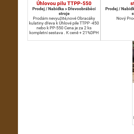
Úhlovou pilu TTPP-550
s
Prodej / Nabídka > Dřevoobráběcí
Prodej / Nabíd
stroje
s
Prodám nevyužité,nové Obracáky
Nový Pro
kulatiny dřeva k Úhlové pile TTPP -450
nebo k PP-550 Cena je za 2 ks
kompletní sestava . K ceně + 21%DPH