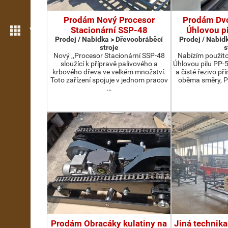
Prodám Nový Procesor
Prodám Dv
Stacionární SSP-48
Úhlovou p
Více možností
Prodej / Nabídka > Dřevoobráběcí
Prodej / Nabíd
stroje
s
Nový ,,Procesor Stacionární SSP-48
Nabízím použit
sloužící k přípravě palivového a
Úhlovou pilu PP-
krbového dřeva ve velkém množství.
a čisté řezivo př
Toto zařízení spojuje v jednom pracov
oběma směry, P
…
Prodám Obracáky kulatiny na
Jiná technika