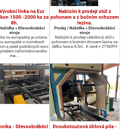
Výrobní linka na Eur
Nabízím k prodeji stůl z
ýkon 1500 -2000 ks za
pohonem a z bočním schozem
8h.
řeziva.
 Nabídka > Dřevoobráběcí
Prodej / Nabídka > Dřevoobráběcí
stroje
stroje
nka na europalety je určena
Nabízím k prodeji válečkový stůl z
bu europalet o rozměrech
pohonem a bočním shozem řeziva na
m a palet podobných euro
délku řeziva 4,5m . K ceně + 21%DPH
z předem naformátovaného
ma …
hnika - Dřevoobráběcí
Dvoukotoučová úhlová pila -