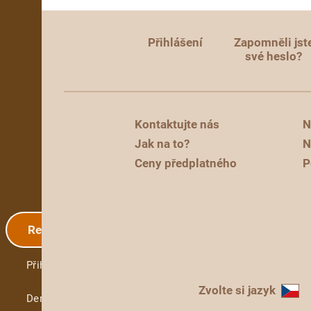
Přihlášení
Zapomněli jst
své heslo?
Kontaktujte nás
N
Jak na to?
N
Ceny předplatného
P
Registrace
Přihlášení
Zvolte si jazyk
Demo