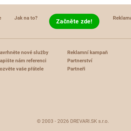
e
Jak na to?
Reklam
Začněte zde!
avrhněte nové služby
Reklamní kampaň
apište nám referenci
Partnerství
ozvěte vaše přátele
Partneři
© 2003 - 2026 DREVARI.SK s.r.o.