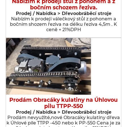
Nabízím k prodeji stůl z pohonem a z
bočním schozem řeziva.
Prodej / Nabídka > Dřevoobráběcí stroje
Nabízím k prodeji válečkový stůl z pohonem a
bočním shozem řeziva na délku řeziva 4,5m . K
ceně + 21%DPH
Prodám Obracáky kulatiny na Úhlovou
pilu TTPP-550
Prodej / Nabídka > Dřevoobráběcí stroje
Prodám nevyužité,nové Obracáky kulatiny dřeva
k Úhlové pile TTPP -450 nebo k PP-550 Cena je za