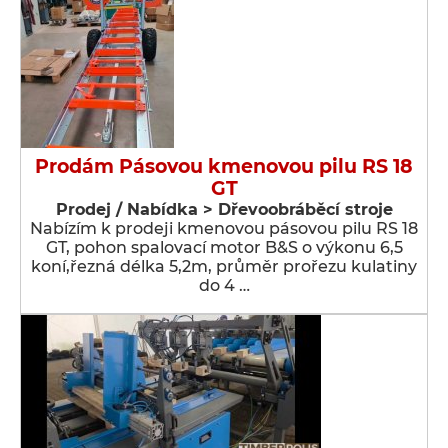
Prodám Pásovou kmenovou pilu RS 18
GT
Prodej / Nabídka > Dřevoobráběcí stroje
Nabízím k prodeji kmenovou pásovou pilu RS 18
GT, pohon spalovací motor B&S o výkonu 6,5
koní,řezná délka 5,2m, průměr prořezu kulatiny
do 4 …