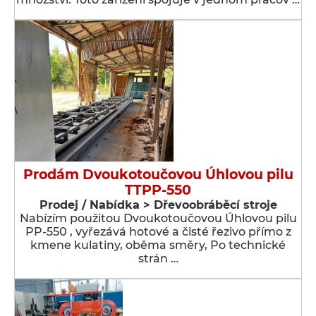
Prodám Dvoukotoučovou Úhlovou pilu
TTPP-550
Prodej / Nabídka > Dřevoobráběcí stroje
Nabízím použitou Dvoukotoučovou Úhlovou pilu
PP-550 , vyřezává hotové a čisté řezivo přímo z
kmene kulatiny, oběma směry, Po technické
strán …