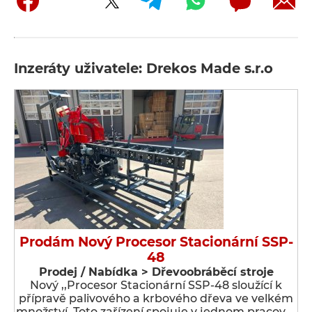
Inzeráty uživatele: Drekos Made s.r.o
Prodám Nový Procesor Stacionární SSP-
48
Prodej / Nabídka > Dřevoobráběcí stroje
Nový ,,Procesor Stacionární SSP-48 sloužící k
přípravě palivového a krbového dřeva ve velkém
množství. Toto zařízení spojuje v jednom pracov …