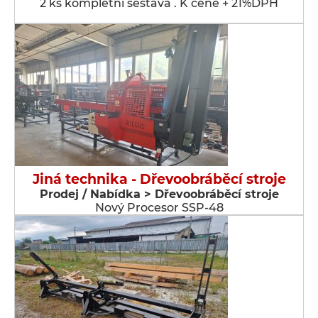
2 ks kompletní sestava . K ceně + 21%DPH
Jiná technika - Dřevoobráběcí stroje
Prodej / Nabídka > Dřevoobráběcí stroje
Nový Procesor SSP-48