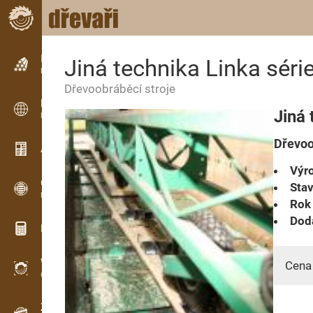
Inzerce
Jiná technika Linka séri
Řádková inzerce
Dřevoobráběcí stroje
Inzerce
Jiná 
Mezinárodní inzerce
Dřevoo
Aktuality / Články
Výro
OPTI-TIMB
Stav
Pořezová schémata
Rok 
Dodá
Dřevařské kalkulačky
WoodProfi
Cena
Objem dřeva s AI
Záznamník