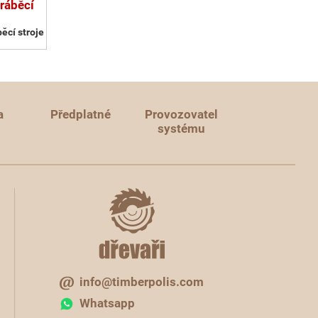
ráběcí
ěcí stroje
a
Předplatné
Provozovatel
systému
info@timberpolis.com
Whatsapp