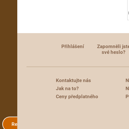
Přihlášení
Zapomněli jst
své heslo?
Kontaktujte nás
N
Jak na to?
N
Ceny předplatného
P
Registrace