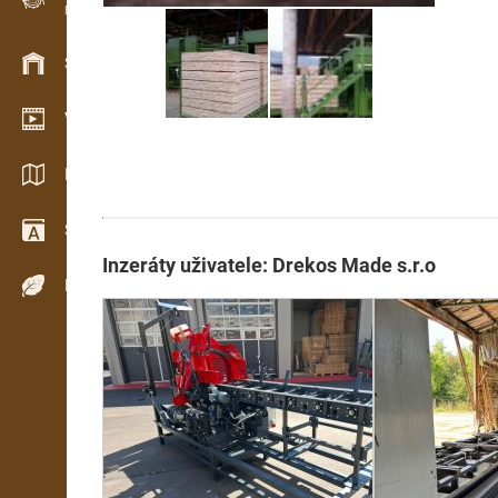
Evidence dřeva v terénu
Skladové hospodářství
Video showroom
Katalogy / Brožury
Slovník
Inzeráty uživatele: Drekos Made s.r.o
Dřeviny