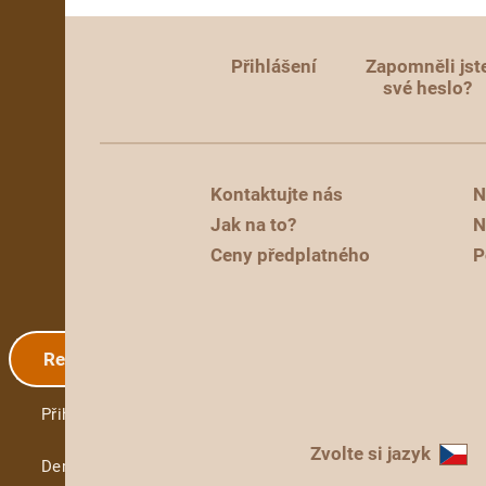
Přihlášení
Zapomněli jst
své heslo?
Kontaktujte nás
N
Jak na to?
N
Ceny předplatného
P
Registrace
Přihlášení
Zvolte si jazyk
Demo