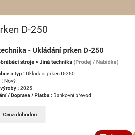
prken D-250
technika - Ukládání prken D-250
bráběcí stroje > Jiná technika
(Prodej / Nabídka)
bce a typ :
Ukládání prken D-250
 :
Nový
výroby :
2025
ní / Doprava / Platba :
Bankovní převod
 :
Cena dohodou