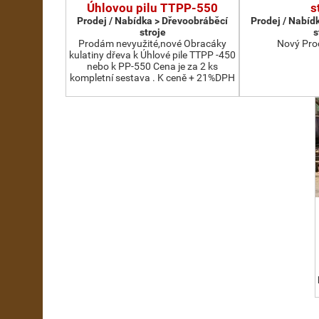
Úhlovou pilu TTPP-550
s
Prodej / Nabídka > Dřevoobráběcí
Prodej / Nabíd
stroje
s
Prodám nevyužité,nové Obracáky
Nový Pro
kulatiny dřeva k Úhlové pile TTPP -450
nebo k PP-550 Cena je za 2 ks
kompletní sestava . K ceně + 21%DPH