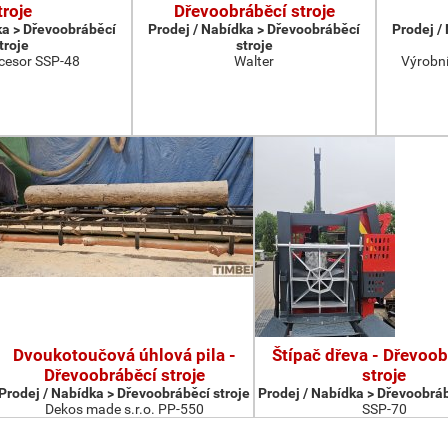
troje
Dřevoobráběcí stroje
ka > Dřevoobráběcí
Prodej / Nabídka > Dřevoobráběcí
Prodej /
troje
stroje
cesor SSP-48
Walter
Výrobní
Dvoukotoučová úhlová pila -
Štípač dřeva - Dřevoob
Dřevoobráběcí stroje
stroje
Prodej / Nabídka > Dřevoobráběcí stroje
Prodej / Nabídka > Dřevoobráb
Dekos made s.r.o. PP-550
SSP-70