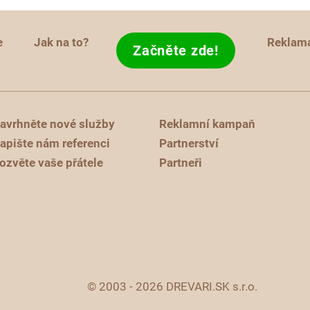
e
Jak na to?
Reklam
Začněte zde!
avrhněte nové služby
Reklamní kampaň
apište nám referenci
Partnerství
ozvěte vaše přátele
Partneři
© 2003 - 2026 DREVARI.SK s.r.o.