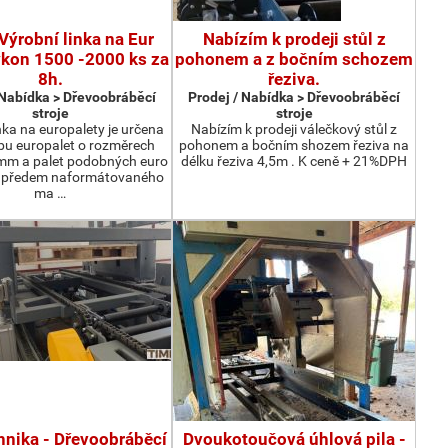
Výrobní linka na Eur
Nabízím k prodeji stůl z
ýkon 1500 -2000 ks za
pohonem a z bočním schozem
8h.
řeziva.
 Nabídka > Dřevoobráběcí
Prodej / Nabídka > Dřevoobráběcí
stroje
stroje
nka na europalety je určena
Nabízím k prodeji válečkový stůl z
bu europalet o rozměrech
pohonem a bočním shozem řeziva na
m a palet podobných euro
délku řeziva 4,5m . K ceně + 21%DPH
z předem naformátovaného
ma …
hnika - Dřevoobráběcí
Dvoukotoučová úhlová pila -