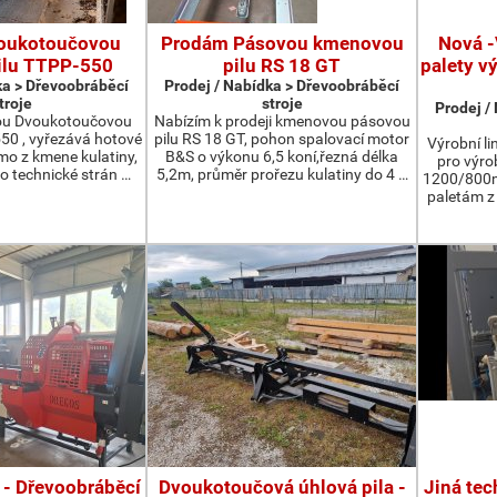
oukotoučovou
Prodám Pásovou kmenovou
Nová -
ilu TTPP-550
pilu RS 18 GT
palety v
ka > Dřevoobráběcí
Prodej / Nabídka > Dřevoobráběcí
troje
stroje
Prodej /
ou Dvoukotoučovou
Nabízím k prodeji kmenovou pásovou
550 , vyřezává hotové
pilu RS 18 GT, pohon spalovací motor
Výrobní li
ímo z kmene kulatiny,
B&S o výkonu 6,5 koní,řezná délka
pro výro
o technické strán …
5,2m, průměr prořezu kulatiny do 4 …
1200/800m
paletám 
 - Dřevoobráběcí
Dvoukotoučová úhlová pila -
Jiná tec