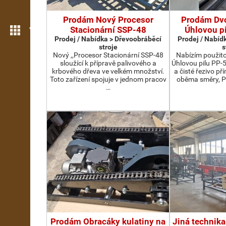
Prodám Nový Procesor
Prodám Dv
Stacionární SSP-48
Úhlovou p
Více možností
Prodej / Nabídka > Dřevoobráběcí
Prodej / Nabíd
stroje
s
Nový ,,Procesor Stacionární SSP-48
Nabízím použit
sloužící k přípravě palivového a
Úhlovou pilu PP-
krbového dřeva ve velkém množství.
a čisté řezivo př
Toto zařízení spojuje v jednom pracov
oběma směry, P
…
Prodám Obracáky kulatiny na
Jiná technika