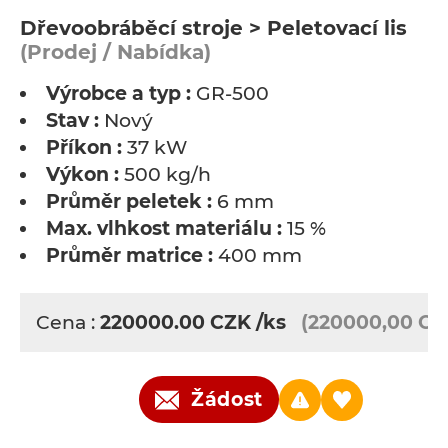
Dřevoobráběcí stroje > Peletovací lis
(Prodej / Nabídka)
Výrobce a typ :
GR-500
Stav :
Nový
Příkon :
37 kW
Výkon :
500 kg/h
Průměr peletek :
6 mm
Max. vlhkost materiálu :
15 %
Průměr matrice :
400 mm
Cena :
220000.00
CZK
/ks
(220000,00 CZ
Žádost