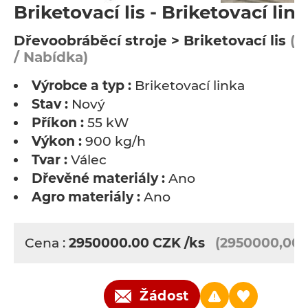
Briketovací lis - Briketovací lin
Dřevoobráběcí stroje > Briketovací lis
(P
/ Nabídka)
Výrobce a typ :
Briketovací linka
Stav :
Nový
Příkon :
55 kW
Výkon :
900 kg/h
Tvar :
Válec
Dřevěné materiály :
Ano
Agro materiály :
Ano
Cena :
2950000.00
CZK
/ks
(2950000,00 
Žádost