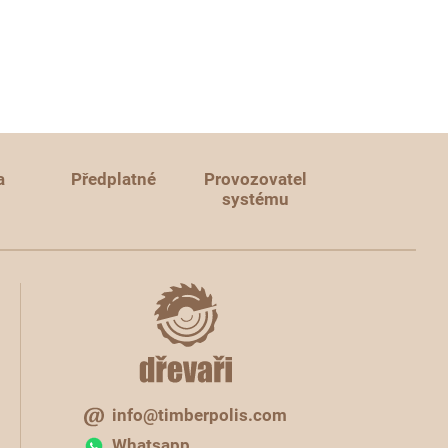
a
Předplatné
Provozovatel
systému
info@timberpolis.com
Whatsapp