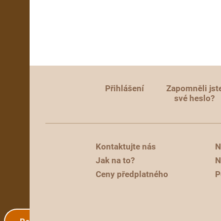
Přihlášení
Zapomněli jst
své heslo?
Kontaktujte nás
N
Jak na to?
N
Ceny předplatného
P