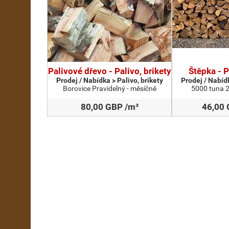
Palivové dřevo - Palivo, brikety
Štěpka - P
Prodej / Nabídka > Palivo, brikety
Prodej / Nabídk
Borovice Pravidelný - měsíčně
5000 tuna 2
80,00 GBP /m³
46,00 