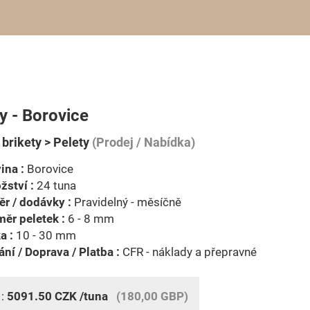
y - Borovice
 brikety > Pelety
(Prodej / Nabídka)
ina :
Borovice
ství :
24 tuna
r / dodávky :
Pravidelný - měsíčně
ěr peletek :
6 - 8 mm
a :
10 - 30 mm
ní / Doprava / Platba :
CFR - náklady a přepravné
 :
5091.50
CZK
/tuna
(180,00 GBP)