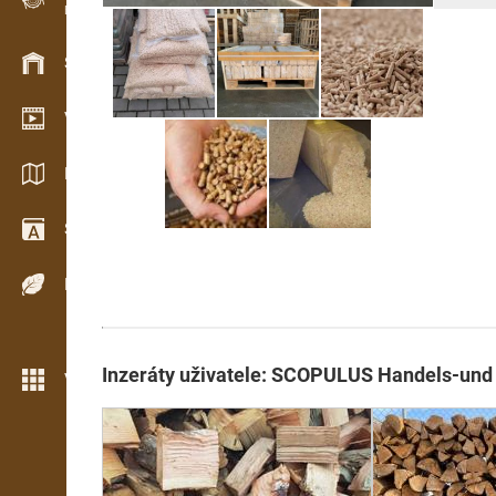
Evidence dřeva v terénu
Skladové hospodářství
Video showroom
Katalogy / Brožury
Slovník
Dřeviny
Inzeráty uživatele: SCOPULUS Handels-und
Více možností