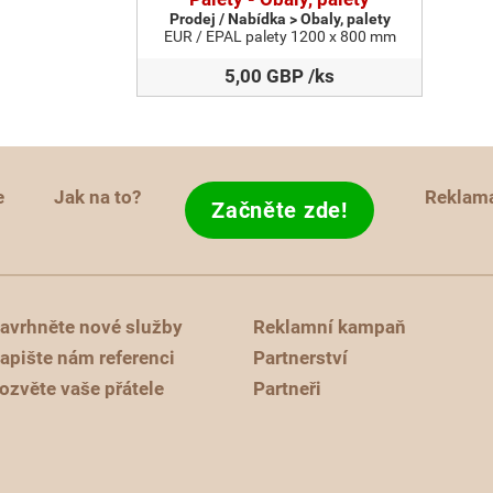
Prodej / Nabídka > Obaly, palety
EUR / EPAL palety 1200 x 800 mm
5,00 GBP /ks
e
Jak na to?
Reklam
Začněte zde!
avrhněte nové služby
Reklamní kampaň
apište nám referenci
Partnerství
ozvěte vaše přátele
Partneři