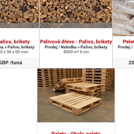
alivo, brikety
Palivové dřevo - Palivo, brikety
Pelet
a > Palivo, brikety
Prodej / Nabídka > Palivo, brikety
Prodej /
0 x 30 x 00 mm
8000 m³ 6 cm
GBP /tuna
20
Palety - Obaly, palety