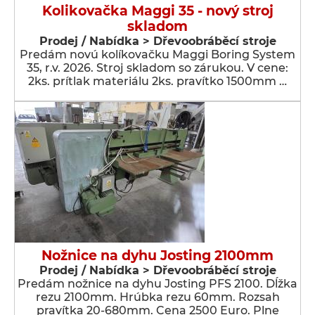
Kolikovačka Maggi 35 - nový stroj
skladom
Prodej / Nabídka > Dřevoobráběcí stroje
Predám novú kolíkovačku Maggi Boring System
35, r.v. 2026. Stroj skladom so zárukou. V cene:
2ks. prítlak materiálu 2ks. pravítko 1500mm …
Nožnice na dyhu Josting 2100mm
Prodej / Nabídka > Dřevoobráběcí stroje
Predám nožnice na dyhu Josting PFS 2100. Dĺžka
rezu 2100mm. Hrúbka rezu 60mm. Rozsah
pravítka 20-680mm. Cena 2500 Euro. Plne