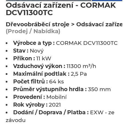
Odsávací zařízení - CORMAK
DCV11300TC
Dřevoobráběcí stroje > Odsávací zařízen
(Prodej / Nabídka)
Výrobce a typ :
CORMAK DCV11300TC
Stav :
Nový
Příkon :
11 kW
Vzduchový výkon :
11300 m³/h
Maximální podtlak :
2,5 Pa
Počet filtrů :
64 ks
Průměr výstupního hrdla :
350 mm
Provedení :
Mobilní
Rok výroby :
2021
Dodání / Doprava / Platba :
EXW - ze
závodu