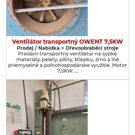
Ventilátor transportný OWENT 7,5KW
Prodej / Nabídka > Dřevoobráběcí stroje
Predám transportný ventilátor na sypké
materiály, pelety, piliny, štiepku, zrno a iné
priemyselné a poľnohospodárske využitie. Motor
7,5KW. …