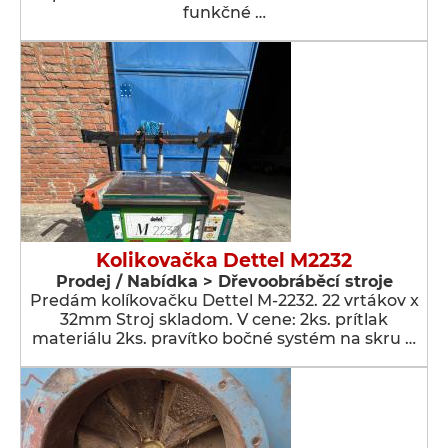
funkčné …
Kolikovačka Dettel M2232
Prodej / Nabídka > Dřevoobráběcí stroje
Predám kolíkovačku Dettel M-2232. 22 vrtákov x
32mm Stroj skladom. V cene: 2ks. prítlak
materiálu 2ks. pravítko bočné systém na skru …