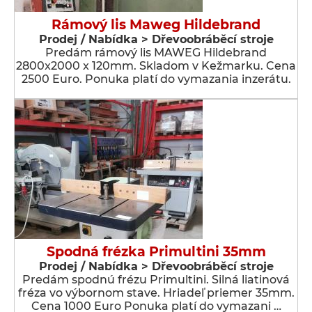
Rámový lis Maweg Hildebrand
Prodej / Nabídka > Dřevoobráběcí stroje
Predám rámový lis MAWEG Hildebrand
2800x2000 x 120mm. Skladom v Kežmarku. Cena
2500 Euro. Ponuka platí do vymazania inzerátu.
Spodná frézka Primultini 35mm
Prodej / Nabídka > Dřevoobráběcí stroje
Predám spodnú frézu Primultini. Silná liatinová
fréza vo výbornom stave. Hriadeľ priemer 35mm.
Cena 1000 Euro Ponuka platí do vymazani …