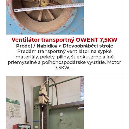
Ventilátor transportný OWENT 7,5KW
Prodej / Nabídka > Dřevoobráběcí stroje
Predám transportný ventilátor na sypké
materiály, pelety, piliny, štiepku, zrno a iné
priemyselné a poľnohospodárske využitie. Motor
7,5KW. …