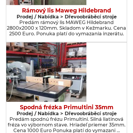
Rámový lis Maweg Hildebrand
Prodej / Nabídka > Dřevoobráběcí stroje
Predám rámový lis MAWEG Hildebrand
2800x2000 x 120mm. Skladom v Kežmarku. Cena
2500 Euro. Ponuka platí do vymazania inzerátu.
Spodná frézka Primultini 35mm
Prodej / Nabídka > Dřevoobráběcí stroje
Predám spodnú frézu Primultini. Silná liatinová
fréza vo výbornom stave. Hriadeľ priemer 35mm.
Cena 1000 Euro Ponuka platí do vymazani …