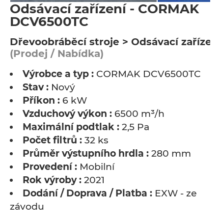
Odsávací zařízení - CORMAK
DCV6500TC
Dřevoobráběcí stroje > Odsávací zařízen
(Prodej / Nabídka)
Výrobce a typ :
CORMAK DCV6500TC
Stav :
Nový
Příkon :
6 kW
Vzduchový výkon :
6500 m³/h
Maximální podtlak :
2,5 Pa
Počet filtrů :
32 ks
Průměr výstupního hrdla :
280 mm
Provedení :
Mobilní
Rok výroby :
2021
Dodání / Doprava / Platba :
EXW - ze
závodu