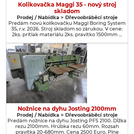
Kolikovačka Maggi 35 - nový stroj
skladom
Prodej / Nabídka > Dřevoobráběcí stroje
Predám novú kolíkovačku Maggi Boring System
35, r.v. 2026. Stroj skladom so zárukou. V cene:
2ks. prítlak materiálu 2ks. pravítko 1500mm …
Nožnice na dyhu Josting 2100mm
Prodej / Nabídka > Dřevoobráběcí stroje
Predám nožnice na dyhu Josting PFS 2100. Dĺžka
rezu 2100mm. Hrúbka rezu 60mm. Rozsah
pravítka 20-680mm. Cena 2500 Euro. Plne