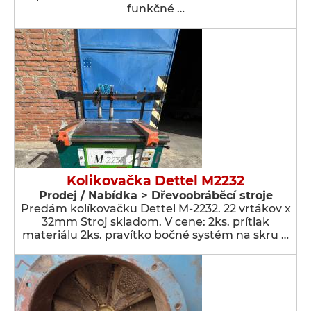
funkčné …
Kolikovačka Dettel M2232
Prodej / Nabídka > Dřevoobráběcí stroje
Predám kolíkovačku Dettel M-2232. 22 vrtákov x
32mm Stroj skladom. V cene: 2ks. prítlak
materiálu 2ks. pravítko bočné systém na skru …