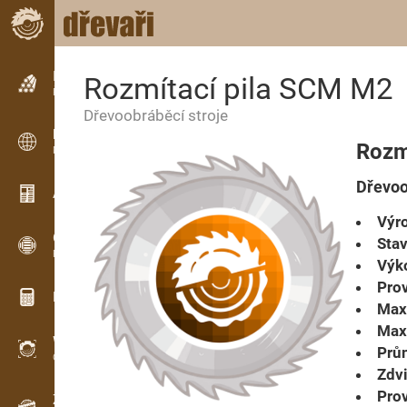
Inzerce
Rozmítací pila SCM M2
Řádková inzerce
Dřevoobráběcí stroje
Inzerce
Rozm
Mezinárodní inzerce
Dřevoo
Aktuality / Články
Výro
OPTI-TIMB
Stav
Pořezová schémata
Výk
Prov
Dřevařské kalkulačky
Max.
Max.
WoodProfi
Prům
Objem dřeva s AI
Zdvi
Prov
Záznamník