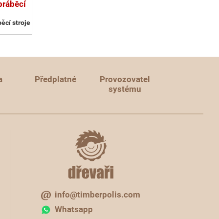
bráběcí
ěcí stroje
a
Předplatné
Provozovatel
systému
info@timberpolis.com
Whatsapp