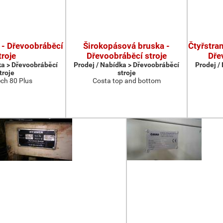
 - Dřevoobráběcí
Širokopásová bruska -
Čtyřstran
troje
Dřevoobráběcí stroje
Dře
ka > Dřevoobráběcí
Prodej / Nabídka > Dřevoobráběcí
Prodej /
troje
stroje
ch 80 Plus
Costa top and bottom