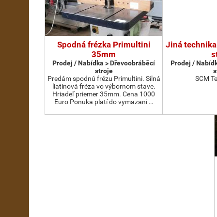
Spodná frézka Primultini
Jiná technika
35mm
s
Prodej / Nabídka > Dřevoobráběcí
Prodej / Nabíd
stroje
s
Predám spodnú frézu Primultini. Silná
SCM Te
liatinová fréza vo výbornom stave.
Hriadeľ priemer 35mm. Cena 1000
Euro Ponuka platí do vymazani …