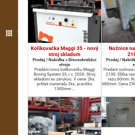
Více možností
Kolikovačka Maggi 35 - nový
Nožnice na
stroj skladom
21
Prodej / Nabídka > Dřevoobráběcí
Prodej / Nabíd
stroje
s
Predám novú kolíkovačku Maggi
Predám nožnice 
Boring System 35, r.v. 2026. Stroj
2100. Dĺžka re
skladom so zárukou. V cene: 2ks.
rezu 60mm. Ro
prítlak materiálu 2ks. pravítko
680mm. Cena 2500
1500mm …