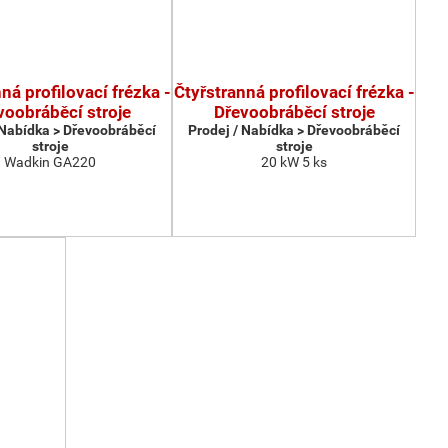
ná profilovací frézka -
Čtyřstranná profilovací frézka -
voobráběcí stroje
Dřevoobráběcí stroje
 Nabídka > Dřevoobráběcí
Prodej / Nabídka > Dřevoobráběcí
stroje
stroje
Wadkin GA220
20 kW 5 ks