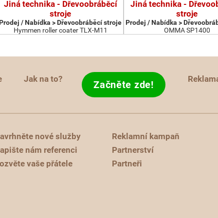
Jiná technika - Dřevoobráběcí
Jiná technika - Dřevoo
stroje
stroje
Prodej / Nabídka > Dřevoobráběcí stroje
Prodej / Nabídka > Dřevoobráb
Hymmen roller coater TLX-M11
OMMA SP1400
e
Jak na to?
Reklam
Začněte zde!
avrhněte nové služby
Reklamní kampaň
apište nám referenci
Partnerství
ozvěte vaše přátele
Partneři