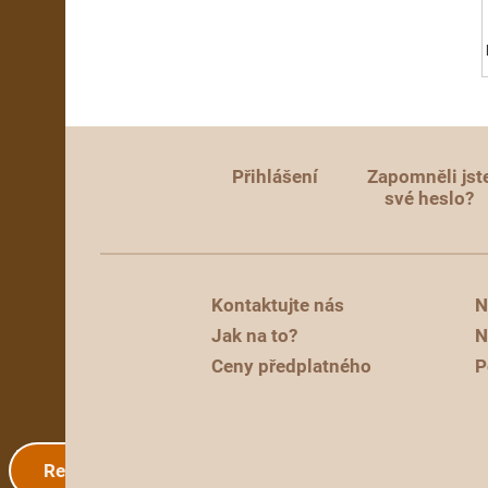
Přihlášení
Zapomněli jst
své heslo?
Kontaktujte nás
N
Jak na to?
N
Ceny předplatného
P
Registrace