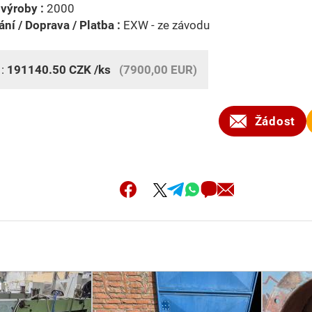
výroby :
2000
ní / Doprava / Platba :
EXW - ze závodu
 :
191140.50
CZK
/ks
(7900,00 EUR)
Žádost