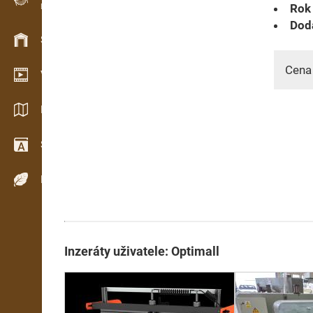
Rok 
Evidence dřeva v terénu
Dodá
Skladové hospodářství
Cena
Video showroom
Katalogy / Brožury
Slovník
Dřeviny
Inzeráty uživatele: Optimall