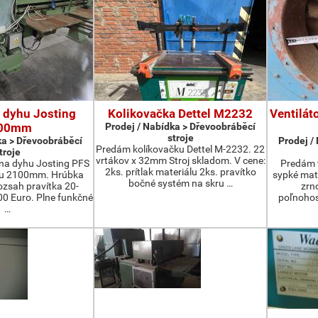
 dyhu Josting
Kolikovačka Dettel M2232
Ventilát
00mm
Prodej / Nabídka > Dřevoobráběcí
stroje
ka > Dřevoobráběcí
Prodej /
Predám kolíkovačku Dettel M-2232. 22
troje
vrtákov x 32mm Stroj skladom. V cene:
na dyhu Josting PFS
Predám t
2ks. prítlak materiálu 2ks. pravítko
zu 2100mm. Hrúbka
sypké mater
bočné systém na skru …
zsah pravítka 20-
zrn
 Euro. Plne funkčné
poľnohos
…