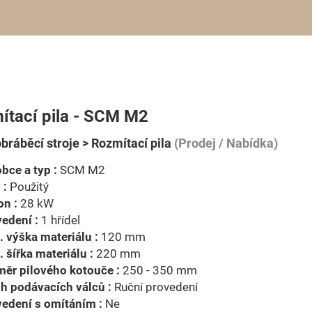
ítací pila - SCM M2
bráběcí stroje > Rozmítací pila
(Prodej / Nabídka)
bce a typ :
SCM M2
 :
Použitý
on :
28 kW
edení :
1 hřídel
 výška materiálu :
120 mm
 šířka materiálu :
220 mm
ěr pilového kotouče :
250 - 350 mm
h podávacích válců :
Ruční provedení
edení s omítáním :
Ne