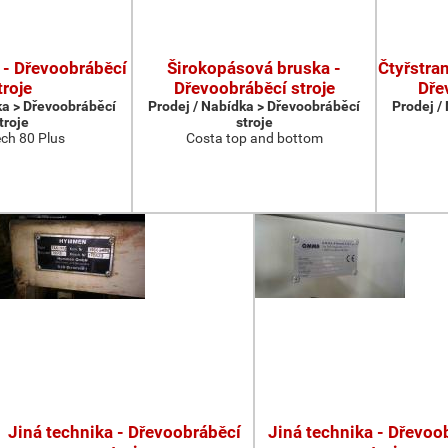
 - Dřevoobráběcí
Širokopásová bruska -
Čtyřstran
troje
Dřevoobráběcí stroje
Dře
ka > Dřevoobráběcí
Prodej / Nabídka > Dřevoobráběcí
Prodej /
troje
stroje
ch 80 Plus
Costa top and bottom
Jiná technika - Dřevoobráběcí
Jiná technika - Dřevoo