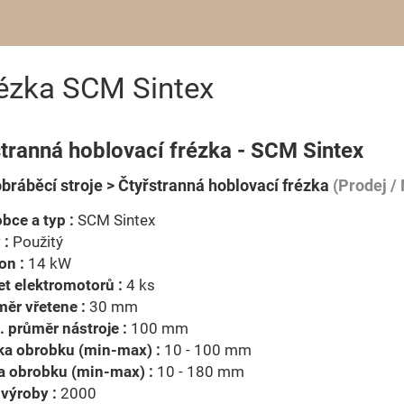
rézka SCM Sintex
tranná hoblovací frézka - SCM Sintex
bráběcí stroje > Čtyřstranná hoblovací frézka
(Prodej /
bce a typ :
SCM Sintex
 :
Použitý
on :
14 kW
t elektromotorů :
4 ks
ěr vřetene :
30 mm
 průměr nástroje :
100 mm
ka obrobku (min-max) :
10 - 100 mm
a obrobku (min-max) :
10 - 180 mm
výroby :
2000