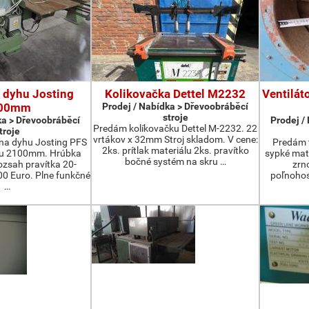
 dyhu Josting
Kolikovačka Dettel M2232
Ventilát
00mm
Prodej / Nabídka > Dřevoobráběcí
stroje
ka > Dřevoobráběcí
Prodej /
Predám kolíkovačku Dettel M-2232. 22
troje
vrtákov x 32mm Stroj skladom. V cene:
na dyhu Josting PFS
Predám t
2ks. prítlak materiálu 2ks. pravítko
zu 2100mm. Hrúbka
sypké mater
bočné systém na skru …
zsah pravítka 20-
zrn
 Euro. Plne funkčné
poľnohos
…