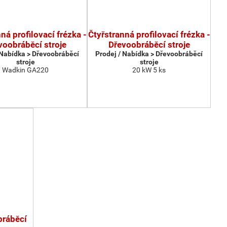
ná profilovací frézka -
Čtyřstranná profilovací frézka -
voobráběcí stroje
Dřevoobráběcí stroje
 Nabídka > Dřevoobráběcí
Prodej / Nabídka > Dřevoobráběcí
stroje
stroje
Wadkin GA220
20 kW 5 ks
bráběcí