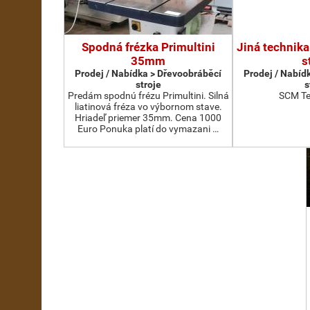
Spodná frézka Primultini
Jiná technika
35mm
s
Prodej / Nabídka > Dřevoobráběcí
Prodej / Nabíd
stroje
s
Predám spodnú frézu Primultini. Silná
SCM Te
liatinová fréza vo výbornom stave.
Hriadeľ priemer 35mm. Cena 1000
Euro Ponuka platí do vymazani …