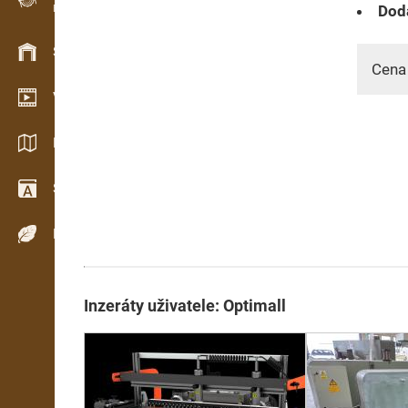
Dodá
Evidence dřeva v terénu
Skladové hospodářství
Cena
Video showroom
Katalogy / Brožury
Slovník
Dřeviny
Inzeráty uživatele: Optimall