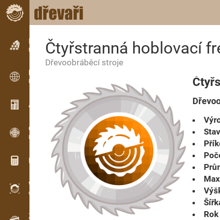
Inzerce
Čtyřstranná hoblovací f
Řádková inzerce
Dřevoobráběcí stroje
Inzerce
Čtyřs
Mezinárodní inzerce
Dřevoo
Aktuality / Články
Výro
OPTI-TIMB
Stav
Pořezová schémata
Přík
Poče
Dřevařské kalkulačky
Prům
Max.
WoodProfi
Výš
Objem dřeva s AI
Šířk
Rok 
Záznamník