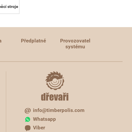
ěcí stroje
a
Předplatné
Provozovatel
systému
info@timberpolis.com
Whatsapp
Viber