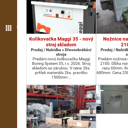
Více možností
Kolikovačka Maggi 35 - nový
Nožnice na
stroj skladom
21
Prodej / Nabídka > Dřevoobráběcí
Prodej / Nabíd
stroje
s
Predám novú kolíkovačku Maggi
Predám nožnice 
Boring System 35, r.v. 2026. Stroj
2100. Dĺžka re
skladom so zárukou. V cene: 2ks.
rezu 60mm. Ro
prítlak materiálu 2ks. pravítko
680mm. Cena 2500
1500mm …