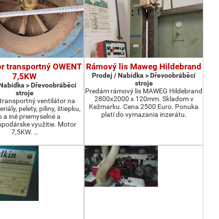
or transportný OWENT
Rámový lis Maweg Hildebrand
7,5KW
Prodej / Nabídka > Dřevoobráběcí
stroje
 Nabídka > Dřevoobráběcí
Predám rámový lis MAWEG Hildebrand
stroje
2800x2000 x 120mm. Skladom v
ransportný ventilátor na
Kežmarku. Cena 2500 Euro. Ponuka
iály, pelety, piliny, štiepku,
platí do vymazania inzerátu.
o a iné priemyselné a
podárske využitie. Motor
7,5KW. …