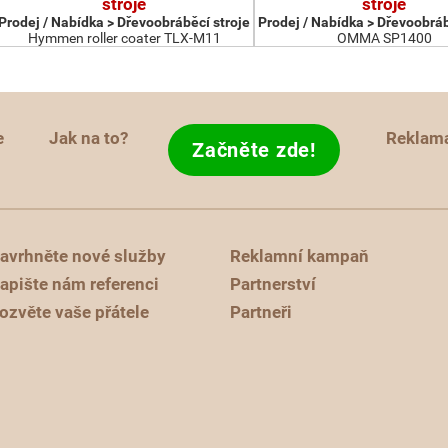
stroje
stroje
Prodej / Nabídka > Dřevoobráběcí stroje
Prodej / Nabídka > Dřevoobráb
Hymmen roller coater TLX-M11
OMMA SP1400
e
Jak na to?
Reklam
Začněte zde!
avrhněte nové služby
Reklamní kampaň
apište nám referenci
Partnerství
ozvěte vaše přátele
Partneři