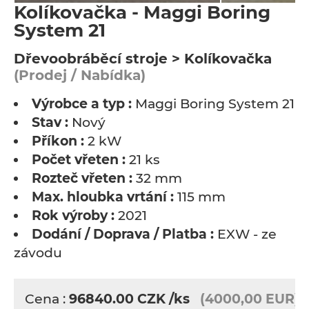
Kolíkovačka - Maggi Boring
System 21
Dřevoobráběcí stroje > Kolíkovačka
(Prodej / Nabídka)
Výrobce a typ :
Maggi Boring System 21
Stav :
Nový
Příkon :
2 kW
Počet vřeten :
21 ks
Rozteč vřeten :
32 mm
Max. hloubka vrtání :
115 mm
Rok výroby :
2021
Dodání / Doprava / Platba :
EXW - ze
závodu
Cena :
96840.00
CZK
/ks
(4000,00 EUR)