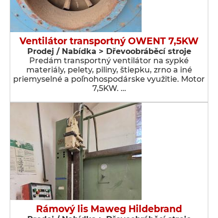
Ventilátor transportný OWENT 7,5KW
Prodej / Nabídka > Dřevoobráběcí stroje
Predám transportný ventilátor na sypké
materiály, pelety, piliny, štiepku, zrno a iné
priemyselné a poľnohospodárske využitie. Motor
7,5KW. …
Rámový lis Maweg Hildebrand