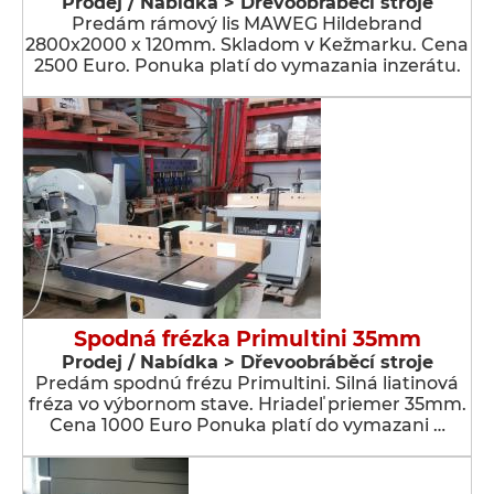
Prodej / Nabídka > Dřevoobráběcí stroje
Predám rámový lis MAWEG Hildebrand
2800x2000 x 120mm. Skladom v Kežmarku. Cena
2500 Euro. Ponuka platí do vymazania inzerátu.
Spodná frézka Primultini 35mm
Prodej / Nabídka > Dřevoobráběcí stroje
Predám spodnú frézu Primultini. Silná liatinová
fréza vo výbornom stave. Hriadeľ priemer 35mm.
Cena 1000 Euro Ponuka platí do vymazani …