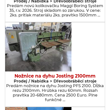
Prodej / Nabídka > Dřevoobráběcí stroje
Predám novú kolíkovačku Maggi Boring System
35, r.v. 2026. Stroj skladom so zárukou. V cene:
2ks. prítlak materiálu 2ks. pravítko 1500mm …
Nožnice na dyhu Josting 2100mm
Prodej / Nabídka > Dřevoobráběcí stroje
Predám nožnice na dyhu Josting PFS 2100. Dĺžka
rezu 2100mm. Hrúbka rezu 60mm. Rozsah
pravítka 20-680mm. Cena 2500 Euro. Plne
funkčné …