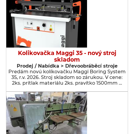
Kolikovačka Maggi 35 - nový stroj
skladom
Prodej / Nabídka > Dřevoobráběcí stroje
Predám novú kolíkovačku Maggi Boring System
35, r.v. 2026. Stroj skladom so zárukou. V cene:
2ks. prítlak materiálu 2ks. pravítko 1500mm …