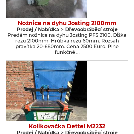
Nožnice na dyhu Josting 2100mm
Prodej / Nabídka > Dřevoobráběcí stroje
Predám nožnice na dyhu Josting PFS 2100. Dĺžka
rezu 2100mm. Hrúbka rezu 60mm. Rozsah
pravítka 20-680mm. Cena 2500 Euro. Plne
funkčné …
Kolikovačka Dettel M2232
Prodej / Nabídka > Dřevoobráběcí stroje