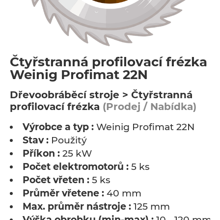
Čtyřstranná profilovací frézka -
Weinig Profimat 22N
Dřevoobráběcí stroje > Čtyřstranná
profilovací frézka
(Prodej / Nabídka)
Výrobce a typ :
Weinig Profimat 22N
Stav :
Použitý
Příkon :
25 kW
Počet elektromotorů :
5 ks
Počet vřeten :
5 ks
Průměr vřetene :
40 mm
Max. průměr nástroje :
125 mm
Výška obrobku (min-max) :
10 - 120 mm