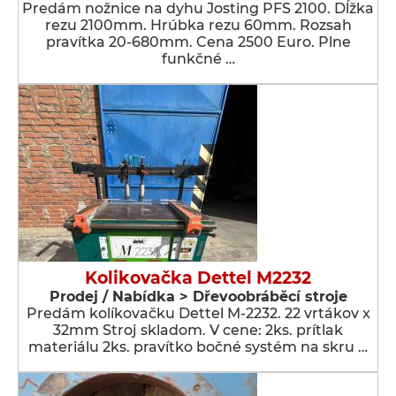
Predám nožnice na dyhu Josting PFS 2100. Dĺžka
rezu 2100mm. Hrúbka rezu 60mm. Rozsah
pravítka 20-680mm. Cena 2500 Euro. Plne
funkčné …
Kolikovačka Dettel M2232
Prodej / Nabídka > Dřevoobráběcí stroje
Predám kolíkovačku Dettel M-2232. 22 vrtákov x
32mm Stroj skladom. V cene: 2ks. prítlak
materiálu 2ks. pravítko bočné systém na skru …