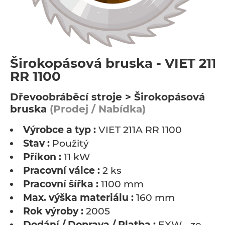
Širokopásová bruska - VIET 211
RR 1100
Dřevoobráběcí stroje > Širokopásová
bruska
(Prodej / Nabídka)
Výrobce a typ :
VIET 211A RR 1100
Stav :
Použitý
Příkon :
11 kW
Pracovní válce :
2 ks
Pracovní šířka :
1100 mm
Max. výška materiálu :
160 mm
Rok výroby :
2005
Dodání / Doprava / Platba :
EXW - ze