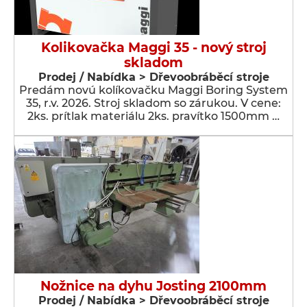
Kolikovačka Maggi 35 - nový stroj
skladom
Prodej / Nabídka > Dřevoobráběcí stroje
Predám novú kolíkovačku Maggi Boring System
35, r.v. 2026. Stroj skladom so zárukou. V cene:
2ks. prítlak materiálu 2ks. pravítko 1500mm …
Nožnice na dyhu Josting 2100mm
Prodej / Nabídka > Dřevoobráběcí stroje