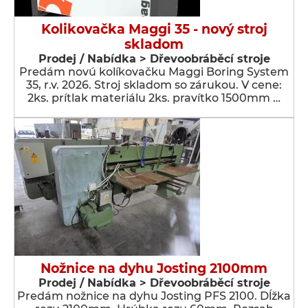
Kolikovačka Maggi 35 - nový stroj
skladom
Prodej / Nabídka > Dřevoobráběcí stroje
Predám novú kolíkovačku Maggi Boring System
35, r.v. 2026. Stroj skladom so zárukou. V cene:
2ks. prítlak materiálu 2ks. pravítko 1500mm …
Nožnice na dyhu Josting 2100mm
Prodej / Nabídka > Dřevoobráběcí stroje
Predám nožnice na dyhu Josting PFS 2100. Dĺžka