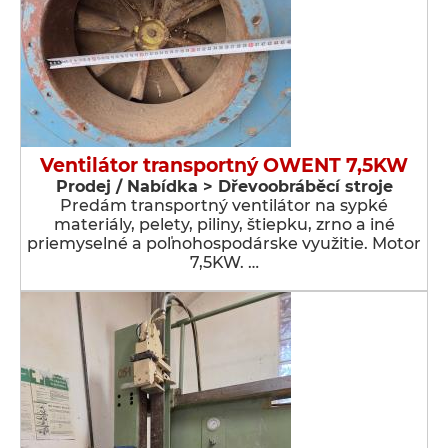
Ventilátor transportný OWENT 7,5KW
Prodej / Nabídka > Dřevoobráběcí stroje
Predám transportný ventilátor na sypké
materiály, pelety, piliny, štiepku, zrno a iné
priemyselné a poľnohospodárske využitie. Motor
7,5KW. …