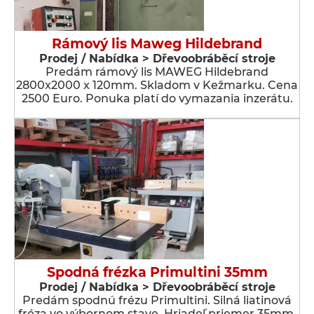
Rámový lis Maweg Hildebrand
Prodej / Nabídka > Dřevoobráběcí stroje
Predám rámový lis MAWEG Hildebrand
2800x2000 x 120mm. Skladom v Kežmarku. Cena
2500 Euro. Ponuka platí do vymazania inzerátu.
Spodná frézka Primultini 35mm
Prodej / Nabídka > Dřevoobráběcí stroje
Predám spodnú frézu Primultini. Silná liatinová
fréza vo výbornom stave. Hriadeľ priemer 35mm.