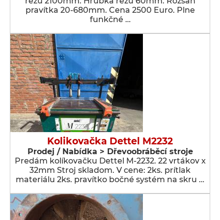
rezu 2100mm. Hrúbka rezu 60mm. Rozsah
pravítka 20-680mm. Cena 2500 Euro. Plne
funkčné …
Kolikovačka Dettel M2232
Prodej / Nabídka > Dřevoobráběcí stroje
Predám kolíkovačku Dettel M-2232. 22 vrtákov x
32mm Stroj skladom. V cene: 2ks. prítlak
materiálu 2ks. pravítko bočné systém na skru …