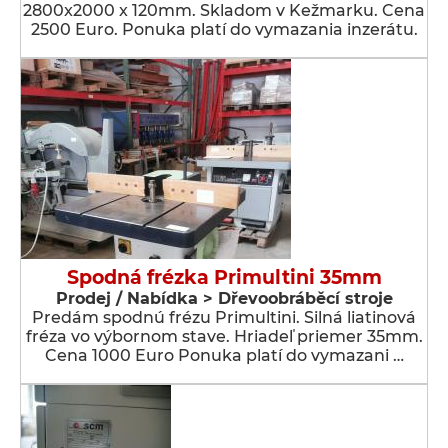
2800x2000 x 120mm. Skladom v Kežmarku. Cena
2500 Euro. Ponuka platí do vymazania inzerátu.
Spodná frézka Primultini 35mm
Prodej / Nabídka > Dřevoobráběcí stroje
Predám spodnú frézu Primultini. Silná liatinová
fréza vo výbornom stave. Hriadeľ priemer 35mm.
Cena 1000 Euro Ponuka platí do vymazani …