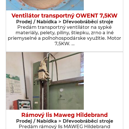
Ventilátor transportný OWENT 7,5KW
Prodej / Nabídka > Dřevoobráběcí stroje
Predám transportný ventilátor na sypké
materiály, pelety, piliny, štiepku, zrno a iné
priemyselné a poľnohospodárske využitie. Motor
7,5KW. …
Rámový lis Maweg Hildebrand
Prodej / Nabídka > Dřevoobráběcí stroje
Predám rámový lis MAWEG Hildebrand