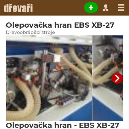
Olepovačka hran EBS XB-27
Dřevoobráběcí stroje
Olepovačka hran - EBS XB-27