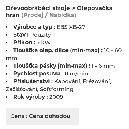
Dřevoobráběcí stroje > Olepovačka
hran
(Prodej / Nabídka)
Výrobce a typ :
EBS XB-27
Stav :
Použitý
Příkon :
7 kW
Tloušťka olep. dílce (min-max) :
10 - 60
mm
Tloušťka pásky (min-max) :
1 - 6 mm
Rychlost posuvu :
11 m/min
Příslušenství :
Kapování, Frézování,
Začišťování, Softforming
Rok výroby :
2009
Cena :
Cena dohodou