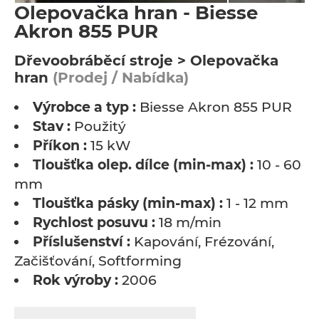
Olepovačka hran - Biesse
Akron 855 PUR
Dřevoobráběcí stroje > Olepovačka
hran
(Prodej / Nabídka)
Výrobce a typ :
Biesse Akron 855 PUR
Stav :
Použitý
Příkon :
15 kW
Tloušťka olep. dílce (min-max) :
10 - 60
mm
Tloušťka pásky (min-max) :
1 - 12 mm
Rychlost posuvu :
18 m/min
Příslušenství :
Kapování, Frézování,
Začišťování, Softforming
Rok výroby :
2006