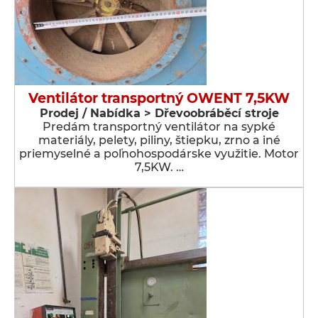
Ventilátor transportný OWENT 7,5KW
Prodej / Nabídka > Dřevoobráběcí stroje
Predám transportný ventilátor na sypké
materiály, pelety, piliny, štiepku, zrno a iné
priemyselné a poľnohospodárske využitie. Motor
7,5KW. …