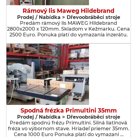
Rámový lis Maweg Hildebrand
Prodej / Nabídka > Dřevoobráběcí stroje
Predám rámový lis MAWEG Hildebrand
2800x2000 x 120mm. Skladom v Kežmarku. Cena
2500 Euro. Ponuka platí do vymazania inzerátu.
Spodná frézka Primultini 35mm
Prodej / Nabídka > Dřevoobráběcí stroje
Predám spodnú frézu Primultini. Silná liatinová
fréza vo výbornom stave. Hriadeľ priemer 35mm.
Cena 1000 Euro Ponuka platí do vymazani …