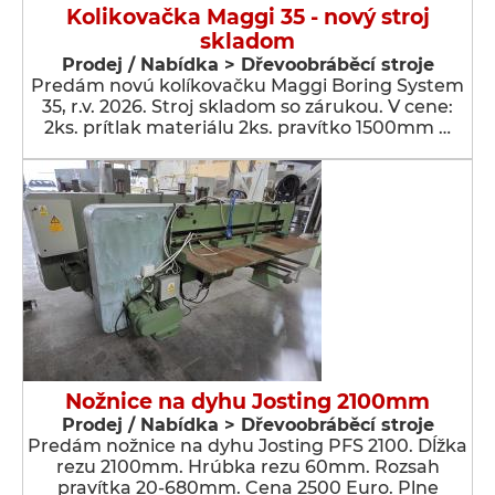
Kolikovačka Maggi 35 - nový stroj
skladom
Prodej / Nabídka > Dřevoobráběcí stroje
Predám novú kolíkovačku Maggi Boring System
35, r.v. 2026. Stroj skladom so zárukou. V cene:
2ks. prítlak materiálu 2ks. pravítko 1500mm …
Nožnice na dyhu Josting 2100mm
Prodej / Nabídka > Dřevoobráběcí stroje
Predám nožnice na dyhu Josting PFS 2100. Dĺžka
rezu 2100mm. Hrúbka rezu 60mm. Rozsah
pravítka 20-680mm. Cena 2500 Euro. Plne