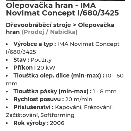
Olepovačka hran - IMA
Novimat Concept I/680/3425
Dřevoobráběcí stroje > Olepovačka
hran
(Prodej / Nabídka)
Výrobce a typ :
IMA Novimat Concept
I/680/3425
Stav :
Použitý
Příkon :
20 kW
Tloušťka olep. dílce (min-max) :
10 - 60
mm
Tloušťka pásky (min-max) :
1 - 8 mm
Rychlost posuvu :
20 m/min
Příslušenství :
Kapování, Frézování,
Začišťování, Softforming
Rok výroby :
2006