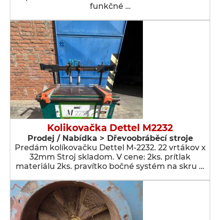
funkčné …
Kolikovačka Dettel M2232
Prodej / Nabídka > Dřevoobráběcí stroje
Predám kolíkovačku Dettel M-2232. 22 vrtákov x
32mm Stroj skladom. V cene: 2ks. prítlak
materiálu 2ks. pravítko bočné systém na skru …