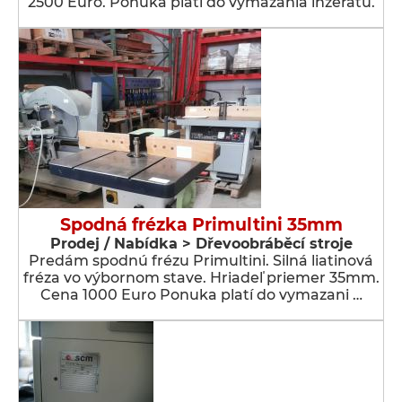
2500 Euro. Ponuka platí do vymazania inzerátu.
Spodná frézka Primultini 35mm
Prodej / Nabídka > Dřevoobráběcí stroje
Predám spodnú frézu Primultini. Silná liatinová
fréza vo výbornom stave. Hriadeľ priemer 35mm.
Cena 1000 Euro Ponuka platí do vymazani …