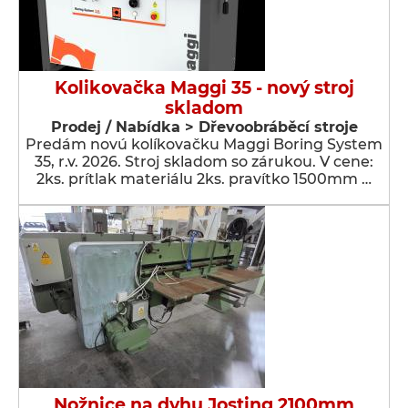
Kolikovačka Maggi 35 - nový stroj
skladom
Prodej / Nabídka > Dřevoobráběcí stroje
Predám novú kolíkovačku Maggi Boring System
35, r.v. 2026. Stroj skladom so zárukou. V cene:
2ks. prítlak materiálu 2ks. pravítko 1500mm …
Nožnice na dyhu Josting 2100mm