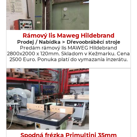
Rámový lis Maweg Hildebrand
Prodej / Nabídka > Dřevoobráběcí stroje
Predám rámový lis MAWEG Hildebrand
2800x2000 x 120mm. Skladom v Kežmarku. Cena
2500 Euro. Ponuka platí do vymazania inzerátu.
Spodná frézka Primultini 35mm