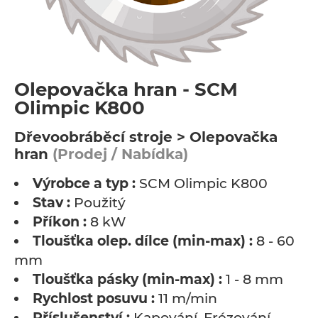
Olepovačka hran - SCM
Olimpic K800
Dřevoobráběcí stroje > Olepovačka
hran
(Prodej / Nabídka)
Výrobce a typ :
SCM Olimpic K800
Stav :
Použitý
Příkon :
8 kW
Tloušťka olep. dílce (min-max) :
8 - 60
mm
Tloušťka pásky (min-max) :
1 - 8 mm
Rychlost posuvu :
11 m/min
Příslušenství :
Kapování, Frézování,