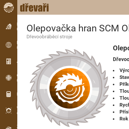
Inzerce
Olepovačka hran SCM O
Řádková inzerce
Dřevoobráběcí stroje
Inzerce
Olep
Mezinárodní inzerce
Dřevoo
Aktuality / Články
Výro
OPTI-TIMB
Stav
Pořezová schémata
Přík
Tlou
Dřevařské kalkulačky
Tlou
Rych
WoodProfi
Přís
Objem dřeva s AI
Rok 
Záznamník