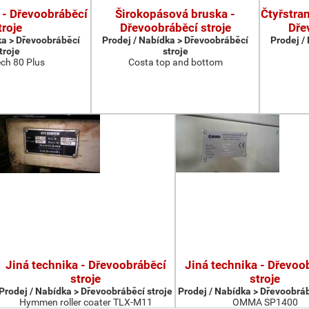
 - Dřevoobráběcí
Širokopásová bruska -
Čtyřstran
troje
Dřevoobráběcí stroje
Dře
ka > Dřevoobráběcí
Prodej / Nabídka > Dřevoobráběcí
Prodej /
troje
stroje
ch 80 Plus
Costa top and bottom
Jiná technika - Dřevoobráběcí
Jiná technika - Dřevoo
stroje
stroje
Prodej / Nabídka > Dřevoobráběcí stroje
Prodej / Nabídka > Dřevoobráb
Hymmen roller coater TLX-M11
OMMA SP1400