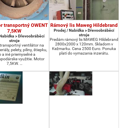
or transportný OWENT
Rámový lis Maweg Hildebrand
7,5KW
Prodej / Nabídka > Dřevoobráběcí
stroje
 Nabídka > Dřevoobráběcí
Predám rámový lis MAWEG Hildebrand
stroje
2800x2000 x 120mm. Skladom v
ransportný ventilátor na
Kežmarku. Cena 2500 Euro. Ponuka
iály, pelety, piliny, štiepku,
platí do vymazania inzerátu.
o a iné priemyselné a
podárske využitie. Motor
7,5KW. …