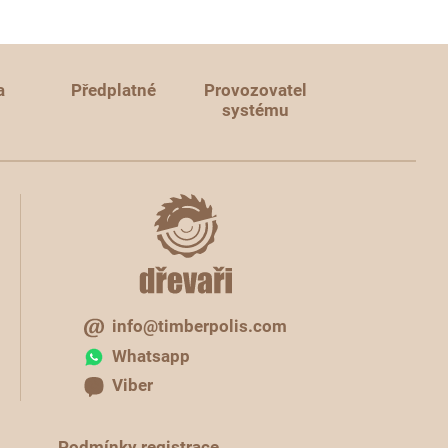
a
Předplatné
Provozovatel
systému
info@timberpolis.com
Whatsapp
Viber
Podmínky registrace