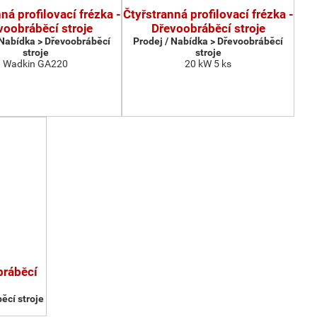
ná profilovací frézka -
Čtyřstranná profilovací frézka -
voobráběcí stroje
Dřevoobráběcí stroje
 Nabídka > Dřevoobráběcí
Prodej / Nabídka > Dřevoobráběcí
stroje
stroje
Wadkin GA220
20 kW 5 ks
bráběcí
ěcí stroje