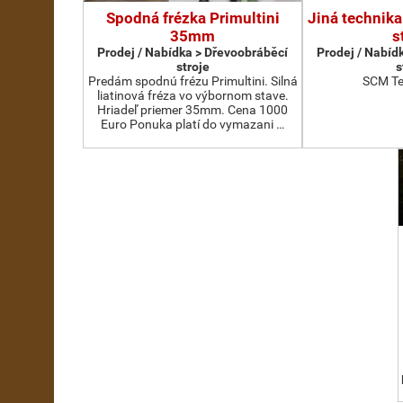
Spodná frézka Primultini
Jiná technika
35mm
s
Prodej / Nabídka > Dřevoobráběcí
Prodej / Nabíd
stroje
s
Predám spodnú frézu Primultini. Silná
SCM Te
liatinová fréza vo výbornom stave.
Hriadeľ priemer 35mm. Cena 1000
Euro Ponuka platí do vymazani …