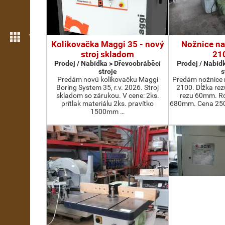
Více možností
Kolikovačka Maggi 35 - nový
Nožnice na
stroj skladom
21
Prodej / Nabídka > Dřevoobráběcí
Prodej / Nabíd
stroje
s
Predám novú kolíkovačku Maggi
Predám nožnice 
Boring System 35, r.v. 2026. Stroj
2100. Dĺžka re
skladom so zárukou. V cene: 2ks.
rezu 60mm. Ro
prítlak materiálu 2ks. pravítko
680mm. Cena 2500
1500mm …