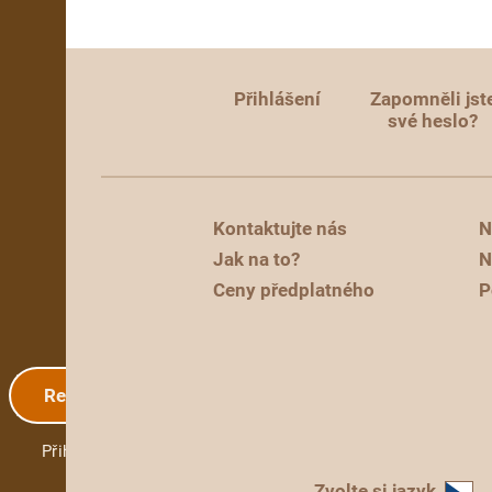
Přihlášení
Zapomněli jst
své heslo?
Kontaktujte nás
N
Jak na to?
N
Ceny předplatného
P
Registrace
Přihlášení
Zvolte si jazyk