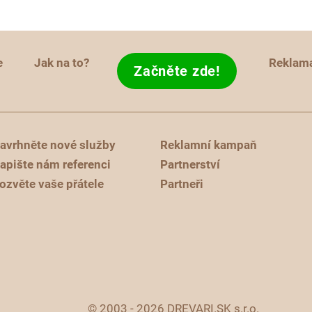
e
Jak na to?
Reklam
Začněte zde!
avrhněte nové služby
Reklamní kampaň
apište nám referenci
Partnerství
ozvěte vaše přátele
Partneři
© 2003 - 2026 DREVARI.SK s.r.o.