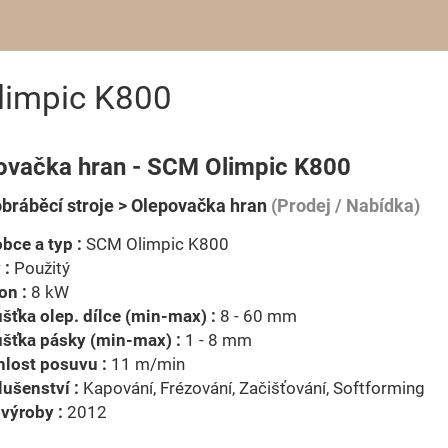
limpic K800
ovačka hran - SCM Olimpic K800
bráběcí stroje > Olepovačka hran
(Prodej / Nabídka)
bce a typ :
SCM Olimpic K800
 :
Použitý
on :
8 kW
šťka olep. dílce (min-max) :
8 - 60 mm
šťka pásky (min-max) :
1 - 8 mm
lost posuvu :
11 m/min
lušenství :
Kapování, Frézování, Začišťování, Softforming
výroby :
2012