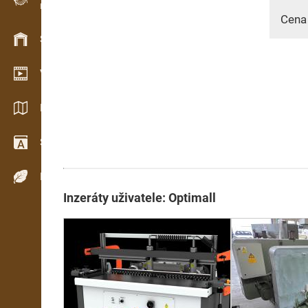
Evidence dřeva v terénu
Cena
Skladové hospodářství
Video showroom
Katalogy / Brožury
Slovník
Dřeviny
Inzeráty uživatele: Optimall