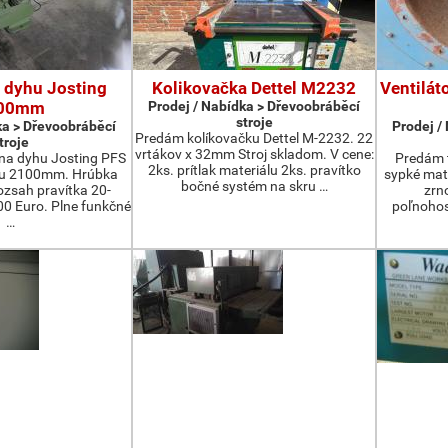
 dyhu Josting
Kolikovačka Dettel M2232
Ventilát
00mm
Prodej / Nabídka > Dřevoobráběcí
stroje
ka > Dřevoobráběcí
Prodej /
Predám kolíkovačku Dettel M-2232. 22
troje
vrtákov x 32mm Stroj skladom. V cene:
na dyhu Josting PFS
Predám t
2ks. prítlak materiálu 2ks. pravítko
zu 2100mm. Hrúbka
sypké mater
bočné systém na skru …
zsah pravítka 20-
zrn
 Euro. Plne funkčné
poľnohos
…