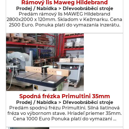
Rámový lis Maweg Hildebrand
Prodej / Nabídka > Dřevoobráběcí stroje
Predám rámový lis MAWEG Hildebrand
2800x2000 x 120mm. Skladom v Kežmarku. Cena
2500 Euro. Ponuka platí do vymazania inzerátu.
Spodná frézka Primultini 35mm
Prodej / Nabídka > Dřevoobráběcí stroje
Predám spodnú frézu Primultini. Silná liatinová
fréza vo výbornom stave. Hriadeľ priemer 35mm.
Cena 1000 Euro Ponuka platí do vymazani …