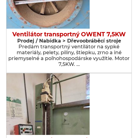
Ventilátor transportný OWENT 7,5KW
Prodej / Nabídka > Dřevoobráběcí stroje
Predám transportný ventilátor na sypké
materiály, pelety, piliny, štiepku, zrno a iné
priemyselné a poľnohospodárske využitie. Motor
7,5KW. …