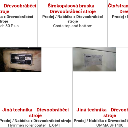
 - Dřevoobráběcí
Širokopásová bruska -
Čtyřstran
troje
Dřevoobráběcí stroje
Dře
ka > Dřevoobráběcí
Prodej / Nabídka > Dřevoobráběcí
Prodej /
troje
stroje
ch 80 Plus
Costa top and bottom
Jiná technika - Dřevoobráběcí
Jiná technika - Dřevoo
stroje
stroje
Prodej / Nabídka > Dřevoobráběcí stroje
Prodej / Nabídka > Dřevoobráb
Hymmen roller coater TLX-M11
OMMA SP1400