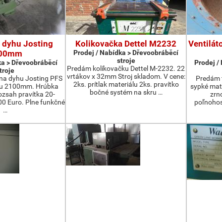
 dyhu Josting
Kolikovačka Dettel M2232
Ventilát
00mm
Prodej / Nabídka > Dřevoobráběcí
stroje
ka > Dřevoobráběcí
Prodej /
Predám kolíkovačku Dettel M-2232. 22
troje
vrtákov x 32mm Stroj skladom. V cene:
na dyhu Josting PFS
Predám t
2ks. prítlak materiálu 2ks. pravítko
zu 2100mm. Hrúbka
sypké mater
bočné systém na skru …
zsah pravítka 20-
zrn
 Euro. Plne funkčné
poľnohos
…