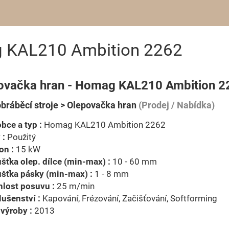
g KAL210 Ambition 2262
ovačka hran - Homag KAL210 Ambition 2
bráběcí stroje > Olepovačka hran
(Prodej / Nabídka)
bce a typ :
Homag KAL210 Ambition 2262
 :
Použitý
on :
15 kW
šťka olep. dílce (min-max) :
10 - 60 mm
šťka pásky (min-max) :
1 - 8 mm
lost posuvu :
25 m/min
lušenství :
Kapování, Frézování, Začišťování, Softforming
výroby :
2013