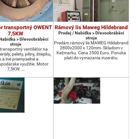
or transportný OWENT
Rámový lis Maweg Hildebrand
7,5KW
Prodej / Nabídka > Dřevoobráběcí
stroje
 Nabídka > Dřevoobráběcí
Predám rámový lis MAWEG Hildebrand
stroje
2800x2000 x 120mm. Skladom v
ransportný ventilátor na
Kežmarku. Cena 2500 Euro. Ponuka
iály, pelety, piliny, štiepku,
platí do vymazania inzerátu.
o a iné priemyselné a
podárske využitie. Motor
7,5KW. …