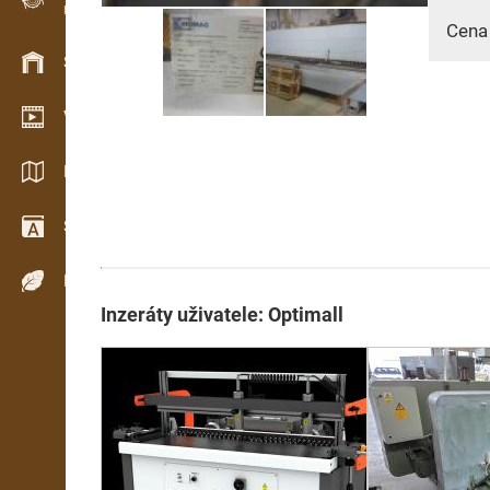
Evidence dřeva v terénu
Cena
Skladové hospodářství
Video showroom
Katalogy / Brožury
Slovník
Dřeviny
Inzeráty uživatele: Optimall