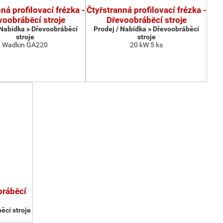
ná profilovací frézka -
Čtyřstranná profilovací frézka -
voobráběcí stroje
Dřevoobráběcí stroje
 Nabídka > Dřevoobráběcí
Prodej / Nabídka > Dřevoobráběcí
stroje
stroje
Wadkin GA220
20 kW 5 ks
bráběcí
ěcí stroje