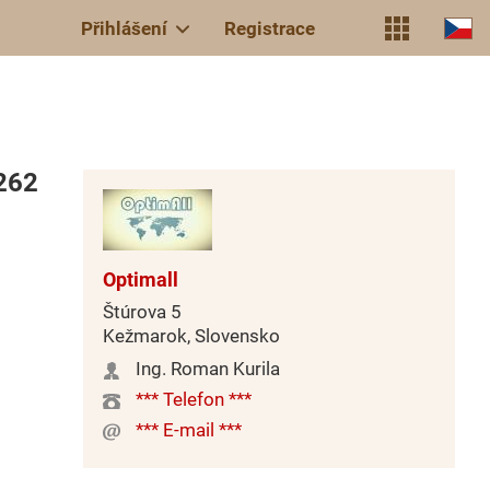
Přihlášení
Registrace
262
Optimall
Štúrova 5
Kežmarok, Slovensko
Ing. Roman Kurila
*** Telefon ***
*** E-mail ***