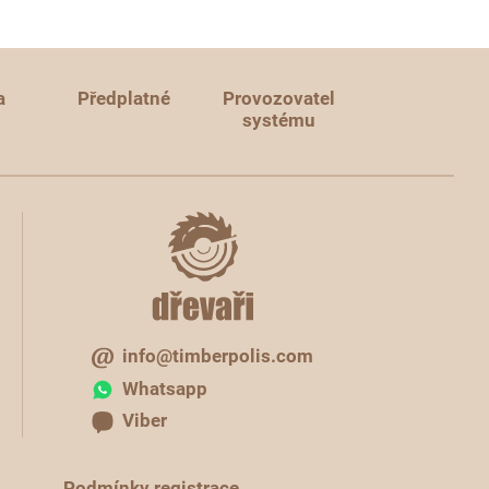
a
Předplatné
Provozovatel
systému
info@timberpolis.com
Whatsapp
Viber
Podmínky registrace