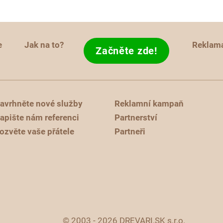
e
Jak na to?
Reklam
Začněte zde!
avrhněte nové služby
Reklamní kampaň
apište nám referenci
Partnerství
ozvěte vaše přátele
Partneři
© 2003 - 2026 DREVARI.SK s.r.o.