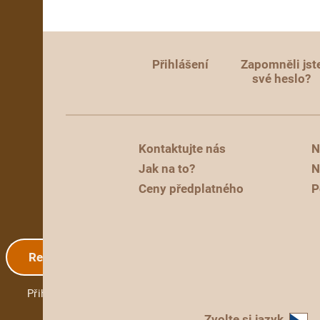
Přihlášení
Zapomněli jst
své heslo?
Kontaktujte nás
N
Jak na to?
N
Ceny předplatného
P
Registrace
Přihlášení
Zvolte si jazyk