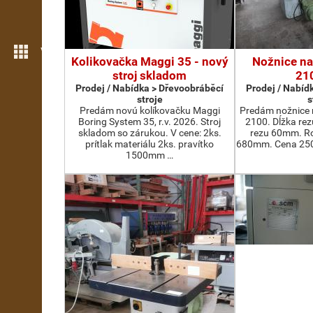
Více možností
Kolikovačka Maggi 35 - nový
Nožnice na
stroj skladom
21
Prodej / Nabídka > Dřevoobráběcí
Prodej / Nabíd
stroje
s
Predám novú kolíkovačku Maggi
Predám nožnice 
Boring System 35, r.v. 2026. Stroj
2100. Dĺžka re
skladom so zárukou. V cene: 2ks.
rezu 60mm. Ro
prítlak materiálu 2ks. pravítko
680mm. Cena 2500
1500mm …