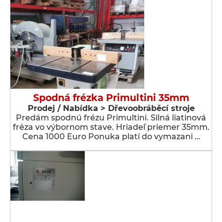
Spodná frézka Primultini 35mm
Prodej / Nabídka > Dřevoobráběcí stroje
Predám spodnú frézu Primultini. Silná liatinová
fréza vo výbornom stave. Hriadeľ priemer 35mm.
Cena 1000 Euro Ponuka platí do vymazani …