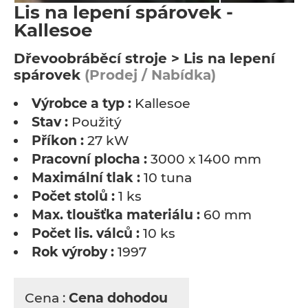
Lis na lepení spárovek -
Kallesoe
Dřevoobráběcí stroje > Lis na lepení
spárovek
(Prodej / Nabídka)
Výrobce a typ :
Kallesoe
Stav :
Použitý
Příkon :
27 kW
Pracovní plocha :
3000 x 1400 mm
Maximální tlak :
10 tuna
Počet stolů :
1 ks
Max. tloušťka materiálu :
60 mm
Počet lis. válců :
10 ks
Rok výroby :
1997
Cena :
Cena dohodou