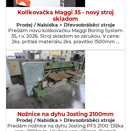
Kolikovačka Maggi 35 - nový stroj
skladom
Prodej / Nabídka > Dřevoobráběcí stroje
Predám novú kolíkovačku Maggi Boring System
35, r.v. 2026. Stroj skladom so zárukou. V cene:
2ks. prítlak materiálu 2ks. pravítko 1500mm …
Nožnice na dyhu Josting 2100mm
Prodej / Nabídka > Dřevoobráběcí stroje
Predám nožnice na dyhu Josting PFS 2100. Dĺžka