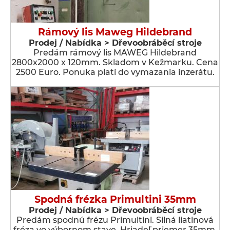
Rámový lis Maweg Hildebrand
Prodej / Nabídka > Dřevoobráběcí stroje
Predám rámový lis MAWEG Hildebrand
2800x2000 x 120mm. Skladom v Kežmarku. Cena
2500 Euro. Ponuka platí do vymazania inzerátu.
Spodná frézka Primultini 35mm
Prodej / Nabídka > Dřevoobráběcí stroje
Predám spodnú frézu Primultini. Silná liatinová
fréza vo výbornom stave. Hriadeľ priemer 35mm.