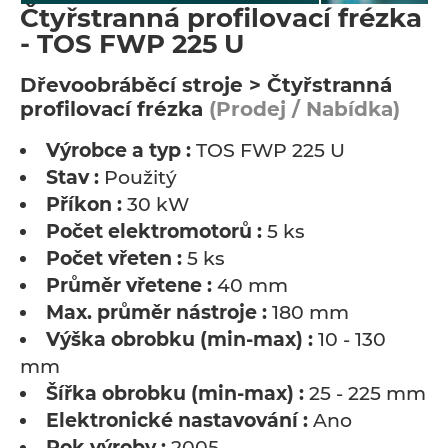
Čtyřstranná profilovací frézka
- TOS FWP 225 U
Dřevoobráběcí stroje > Čtyřstranná
profilovací frézka
(Prodej / Nabídka)
Výrobce a typ :
TOS FWP 225 U
Stav :
Použitý
Příkon :
30 kW
Počet elektromotorů :
5 ks
Počet vřeten :
5 ks
Průměr vřetene :
40 mm
Max. průměr nástroje :
180 mm
Výška obrobku (min-max) :
10 - 130
mm
Šířka obrobku (min-max) :
25 - 225 mm
Elektronické nastavování :
Ano
Rok výroby :
2005