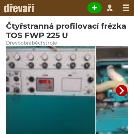
Čtyřstranná profilovací frézka
TOS FWP 225 U
Dřevoobráběcí stroje