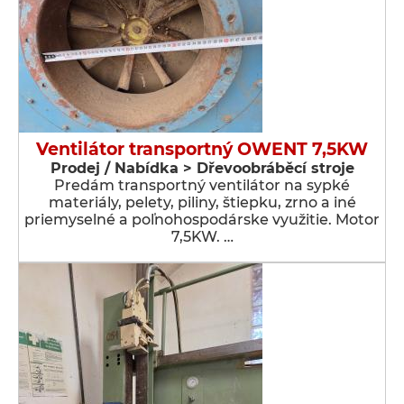
Ventilátor transportný OWENT 7,5KW
Prodej / Nabídka > Dřevoobráběcí stroje
Predám transportný ventilátor na sypké
materiály, pelety, piliny, štiepku, zrno a iné
priemyselné a poľnohospodárske využitie. Motor
7,5KW. …