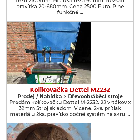
rezu 2100mm. Hrúbka rezu 60mm. Rozsah
pravítka 20-680mm. Cena 2500 Euro. Plne
funkčné …
Kolikovačka Dettel M2232
Prodej / Nabídka > Dřevoobráběcí stroje
Predám kolíkovačku Dettel M-2232. 22 vrtákov x
32mm Stroj skladom. V cene: 2ks. prítlak
materiálu 2ks. pravítko bočné systém na skru …