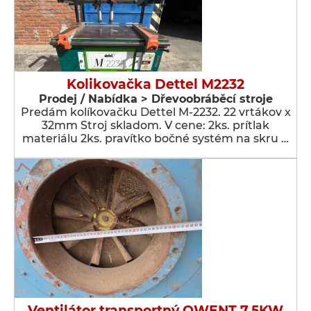
Kolikovačka Dettel M2232
Prodej / Nabídka > Dřevoobráběcí stroje
Predám kolíkovačku Dettel M-2232. 22 vrtákov x
32mm Stroj skladom. V cene: 2ks. prítlak
materiálu 2ks. pravítko bočné systém na skru …
Ventilátor transportný OWENT 7,5KW