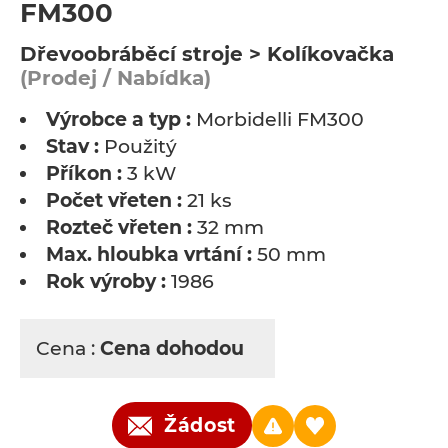
FM300
Dřevoobráběcí stroje > Kolíkovačka
(Prodej / Nabídka)
Výrobce a typ :
Morbidelli FM300
Stav :
Použitý
Příkon :
3 kW
Počet vřeten :
21 ks
Rozteč vřeten :
32 mm
Max. hloubka vrtání :
50 mm
Rok výroby :
1986
Cena :
Cena dohodou
Žádost