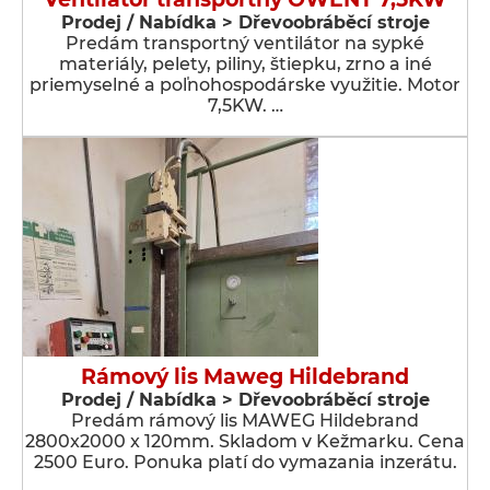
Prodej / Nabídka > Dřevoobráběcí stroje
Predám transportný ventilátor na sypké
materiály, pelety, piliny, štiepku, zrno a iné
priemyselné a poľnohospodárske využitie. Motor
7,5KW. …
Rámový lis Maweg Hildebrand
Prodej / Nabídka > Dřevoobráběcí stroje
Predám rámový lis MAWEG Hildebrand
2800x2000 x 120mm. Skladom v Kežmarku. Cena
2500 Euro. Ponuka platí do vymazania inzerátu.