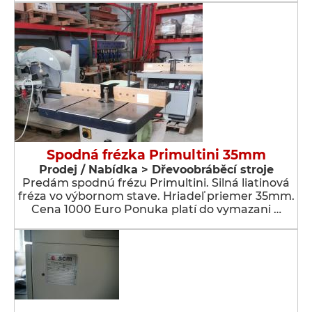
Spodná frézka Primultini 35mm
Prodej / Nabídka > Dřevoobráběcí stroje
Predám spodnú frézu Primultini. Silná liatinová
fréza vo výbornom stave. Hriadeľ priemer 35mm.
Cena 1000 Euro Ponuka platí do vymazani …