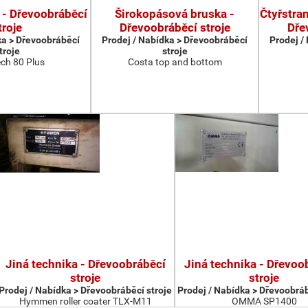
 - Dřevoobráběcí
Širokopásová bruska -
Čtyřstran
troje
Dřevoobráběcí stroje
Dře
ka > Dřevoobráběcí
Prodej / Nabídka > Dřevoobráběcí
Prodej /
troje
stroje
ch 80 Plus
Costa top and bottom
Jiná technika - Dřevoobráběcí
Jiná technika - Dřevoo
stroje
stroje
Prodej / Nabídka > Dřevoobráběcí stroje
Prodej / Nabídka > Dřevoobráb
Hymmen roller coater TLX-M11
OMMA SP1400