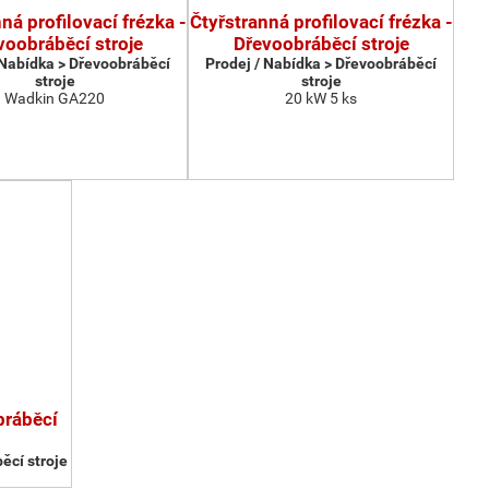
ná profilovací frézka -
Čtyřstranná profilovací frézka -
voobráběcí stroje
Dřevoobráběcí stroje
 Nabídka > Dřevoobráběcí
Prodej / Nabídka > Dřevoobráběcí
stroje
stroje
Wadkin GA220
20 kW 5 ks
bráběcí
ěcí stroje