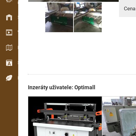
Evidence dřeva v terénu
Cena
Skladové hospodářství
Video showroom
Katalogy / Brožury
Slovník
Dřeviny
Inzeráty uživatele: Optimall