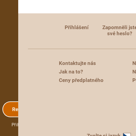
Přihlášení
Zapomněli jst
své heslo?
Kontaktujte nás
N
Jak na to?
N
Ceny předplatného
P
Registrace
Přihlášení
Zvolte si jazyk