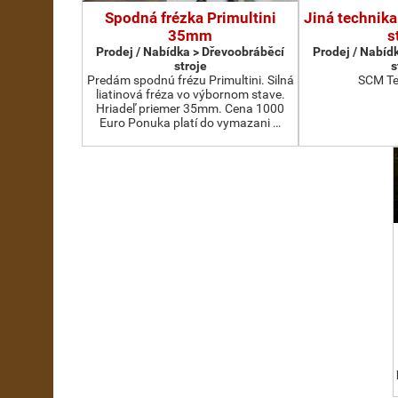
Spodná frézka Primultini
Jiná technika
35mm
s
Prodej / Nabídka > Dřevoobráběcí
Prodej / Nabíd
stroje
s
Predám spodnú frézu Primultini. Silná
SCM Te
liatinová fréza vo výbornom stave.
Hriadeľ priemer 35mm. Cena 1000
Euro Ponuka platí do vymazani …