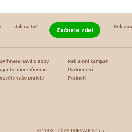
e
Jak na to?
Reklam
Začněte zde!
avrhněte nové služby
Reklamní kampaň
apište nám referenci
Partnerství
ozvěte vaše přátele
Partneři
© 2003 - 2026 DREVARI.SK s.r.o.