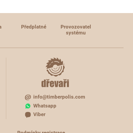
a
Předplatné
Provozovatel
systému
info@timberpolis.com
Whatsapp
Viber
Podmínky registrace