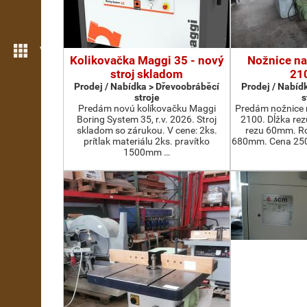
Více možností
Kolikovačka Maggi 35 - nový
Nožnice na
stroj skladom
21
Prodej / Nabídka > Dřevoobráběcí
Prodej / Nabíd
stroje
s
Predám novú kolíkovačku Maggi
Predám nožnice 
Boring System 35, r.v. 2026. Stroj
2100. Dĺžka re
skladom so zárukou. V cene: 2ks.
rezu 60mm. Ro
prítlak materiálu 2ks. pravítko
680mm. Cena 2500
1500mm …