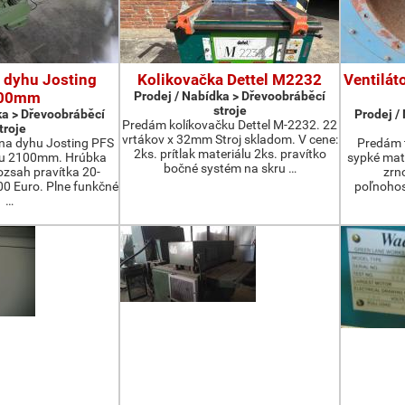
 dyhu Josting
Kolikovačka Dettel M2232
Ventilát
00mm
Prodej / Nabídka > Dřevoobráběcí
stroje
ka > Dřevoobráběcí
Prodej /
Predám kolíkovačku Dettel M-2232. 22
troje
vrtákov x 32mm Stroj skladom. V cene:
na dyhu Josting PFS
Predám t
2ks. prítlak materiálu 2ks. pravítko
zu 2100mm. Hrúbka
sypké mater
bočné systém na skru …
zsah pravítka 20-
zrn
 Euro. Plne funkčné
poľnohos
…