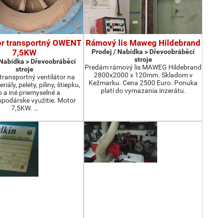
or transportný OWENT
Rámový lis Maweg Hildebrand
7,5KW
Prodej / Nabídka > Dřevoobráběcí
stroje
 Nabídka > Dřevoobráběcí
Predám rámový lis MAWEG Hildebrand
stroje
2800x2000 x 120mm. Skladom v
ransportný ventilátor na
Kežmarku. Cena 2500 Euro. Ponuka
iály, pelety, piliny, štiepku,
platí do vymazania inzerátu.
o a iné priemyselné a
podárske využitie. Motor
7,5KW. …