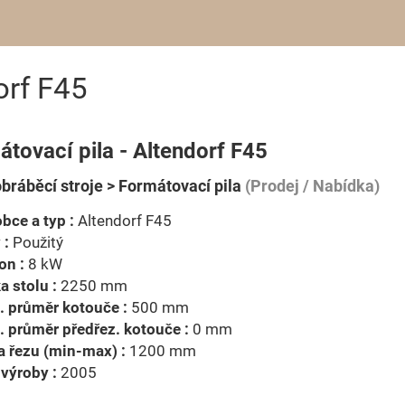
orf F45
tovací pila - Altendorf F45
bráběcí stroje > Formátovací pila
(Prodej / Nabídka)
bce a typ :
Altendorf F45
 :
Použitý
on :
8 kW
a stolu :
2250 mm
. průměr kotouče :
500 mm
 průměr předřez. kotouče :
0 mm
a řezu (min-max) :
1200 mm
výroby :
2005