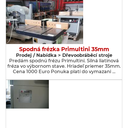
Spodná frézka Primultini 35mm
Prodej / Nabídka > Dřevoobráběcí stroje
Predám spodnú frézu Primultini. Silná liatinová
fréza vo výbornom stave. Hriadeľ priemer 35mm.
Cena 1000 Euro Ponuka platí do vymazani …