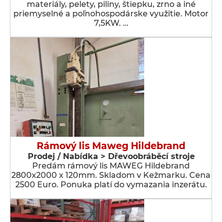
materiály, pelety, piliny, štiepku, zrno a iné
priemyselné a poľnohospodárske využitie. Motor
7,5KW. …
Rámový lis Maweg Hildebrand
Prodej / Nabídka > Dřevoobráběcí stroje
Predám rámový lis MAWEG Hildebrand
2800x2000 x 120mm. Skladom v Kežmarku. Cena
2500 Euro. Ponuka platí do vymazania inzerátu.