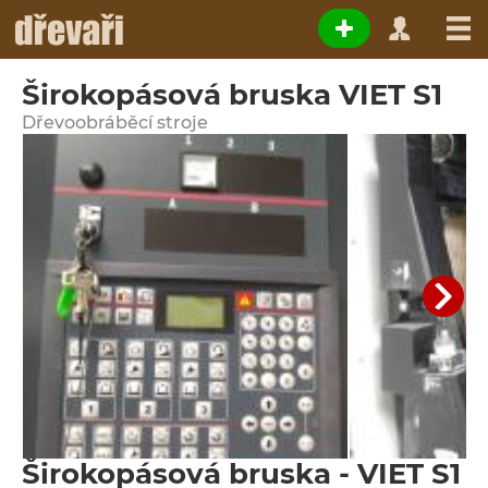
Širokopásová bruska VIET S1
Dřevoobráběcí stroje
Širokopásová bruska - VIET S1