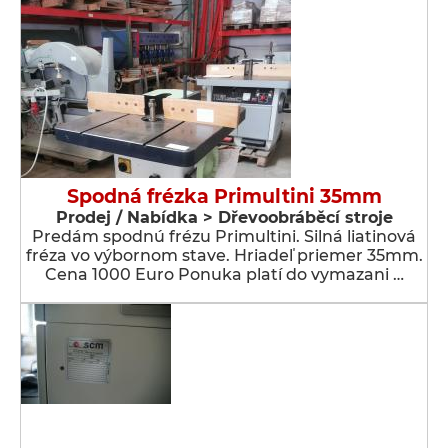
Spodná frézka Primultini 35mm
Prodej / Nabídka > Dřevoobráběcí stroje
Predám spodnú frézu Primultini. Silná liatinová
fréza vo výbornom stave. Hriadeľ priemer 35mm.
Cena 1000 Euro Ponuka platí do vymazani …