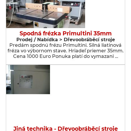
Spodná frézka Primultini 35mm
Prodej / Nabídka > Dřevoobráběcí stroje
Predám spodnú frézu Primultini. Silná liatinová
fréza vo výbornom stave. Hriadeľ priemer 35mm.
Cena 1000 Euro Ponuka platí do vymazani …
Jiná technika - Dřevoobráběcí stroje