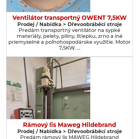
Ventilátor transportný OWENT 7,5KW
Prodej / Nabídka > Dřevoobráběcí stroje
Predám transportný ventilátor na sypké
materiály, pelety, piliny, štiepku, zrno a iné
priemyselné a poľnohospodárske využitie. Motor
7,5KW. …
Rámový lis Maweg Hildebrand
Prodej / Nabídka > Dřevoobráběcí stroje
Predám rámový lis MAWEG Hildebrand