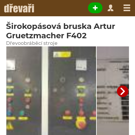
Širokopásová bruska Artur
Gruetzmacher F402
Dřevoobráběcí stroje