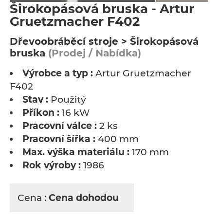
Širokopásová bruska - Artur
Gruetzmacher F402
Dřevoobráběcí stroje > Širokopásová
bruska
(Prodej / Nabídka)
Výrobce a typ :
Artur Gruetzmacher
F402
Stav :
Použitý
Příkon :
16 kW
Pracovní válce :
2 ks
Pracovní šířka :
400 mm
Max. výška materiálu :
170 mm
Rok výroby :
1986
Cena :
Cena dohodou