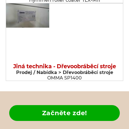
Hymmen roller coater TLX-M11
Jiná technika - Dřevoobráběcí stroje
Prodej / Nabídka > Dřevoobráběcí stroje
OMMA SP1400
Začněte zde!