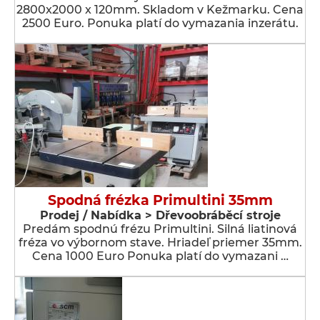
2800x2000 x 120mm. Skladom v Kežmarku. Cena
2500 Euro. Ponuka platí do vymazania inzerátu.
Spodná frézka Primultini 35mm
Prodej / Nabídka > Dřevoobráběcí stroje
Predám spodnú frézu Primultini. Silná liatinová
fréza vo výbornom stave. Hriadeľ priemer 35mm.
Cena 1000 Euro Ponuka platí do vymazani …