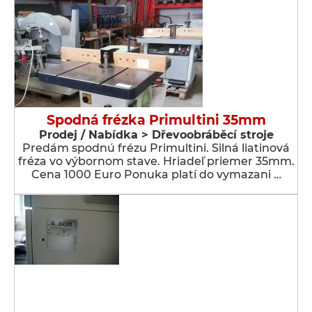
Spodná frézka Primultini 35mm
Prodej / Nabídka > Dřevoobráběcí stroje
Predám spodnú frézu Primultini. Silná liatinová
fréza vo výbornom stave. Hriadeľ priemer 35mm.
Cena 1000 Euro Ponuka platí do vymazani …