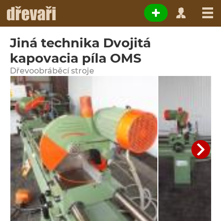
Jiná technika Dvojitá
kapovacia píla OMS
Dřevoobráběcí stroje