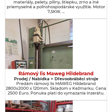
materiály, pelety, piliny, štiepku, zrno a iné
priemyselné a poľnohospodárske využitie. Motor
7,5KW. …
Rámový lis Maweg Hildebrand
Prodej / Nabídka > Dřevoobráběcí stroje
Predám rámový lis MAWEG Hildebrand
2800x2000 x 120mm. Skladom v Kežmarku. Cena
2500 Euro. Ponuka platí do vymazania inzerátu.