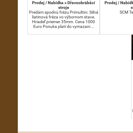
Prodej / Nabídka > Dřevoobráběcí
Prodej / Nabíd
stroje
s
Predám spodnú frézu Primultini. Silná
SCM Te
liatinová fréza vo výbornom stave.
Hriadeľ priemer 35mm. Cena 1000
Euro Ponuka platí do vymazani …