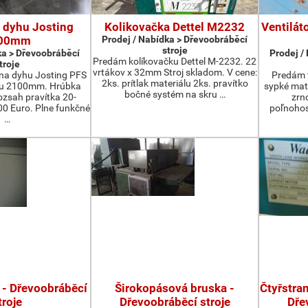
 dyhu Josting
Kolikovačka Dettel M2232
Ventilát
00mm
Prodej / Nabídka > Dřevoobráběcí
stroje
ka > Dřevoobráběcí
Prodej /
Predám kolíkovačku Dettel M-2232. 22
troje
vrtákov x 32mm Stroj skladom. V cene:
na dyhu Josting PFS
Predám t
2ks. prítlak materiálu 2ks. pravítko
zu 2100mm. Hrúbka
sypké mater
bočné systém na skru …
zsah pravítka 20-
zrn
 Euro. Plne funkčné
poľnohos
…
 - Dřevoobráběcí
Širokopásová bruska -
Čtyřstran
troje
Dřevoobráběcí stroje
Dře