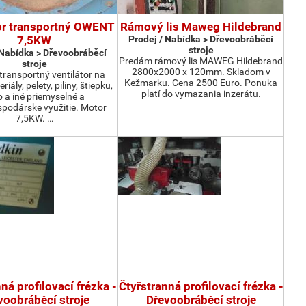
or transportný OWENT
Rámový lis Maweg Hildebrand
7,5KW
Prodej / Nabídka > Dřevoobráběcí
stroje
 Nabídka > Dřevoobráběcí
Predám rámový lis MAWEG Hildebrand
stroje
2800x2000 x 120mm. Skladom v
ransportný ventilátor na
Kežmarku. Cena 2500 Euro. Ponuka
iály, pelety, piliny, štiepku,
platí do vymazania inzerátu.
o a iné priemyselné a
podárske využitie. Motor
7,5KW. …
ná profilovací frézka -
Čtyřstranná profilovací frézka -
voobráběcí stroje
Dřevoobráběcí stroje