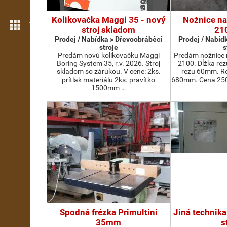
Kolikovačka Maggi 35 - nový
Nožnice na
Více možností
stroj skladom
21
Prodej / Nabídka > Dřevoobráběcí
Prodej / Nabíd
stroje
s
Predám novú kolíkovačku Maggi
Predám nožnice 
Boring System 35, r.v. 2026. Stroj
2100. Dĺžka re
skladom so zárukou. V cene: 2ks.
rezu 60mm. Ro
prítlak materiálu 2ks. pravítko
680mm. Cena 2500
1500mm …
Spodná frézka Primultini
Jiná technika
35mm
s