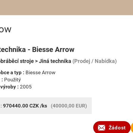
row
technika - Biesse Arrow
bráběcí stroje > Jiná technika
(Prodej / Nabídka)
bce a typ :
Biesse Arrow
 :
Použitý
výroby :
2005
 :
970440.00
CZK
/ks
(40000,00 EUR)
Žádost