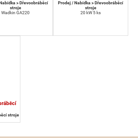
 Nabídka > Dřevoobráběcí
Prodej / Nabídka > Dřevoobráběcí
stroje
stroje
Wadkin GA220
20 kW 5 ks
bráběcí
ěcí stroje