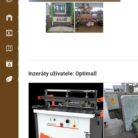
Evidence dřeva v terénu
Skladové hospodářství
Video showroom
Katalogy / Brožury
Slovník
Inzeráty uživatele: Optimall
Dřeviny