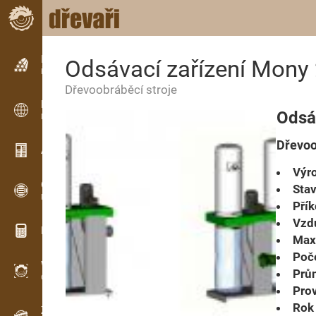
Inzerce
Odsávací zařízení Mony
Řádková inzerce
Dřevoobráběcí stroje
Inzerce
Odsá
Mezinárodní inzerce
Dřevoo
Aktuality / Články
Výro
OPTI-TIMB
Stav
Pořezová schémata
Přík
Vzd
Dřevařské kalkulačky
Maxi
Poče
WoodProfi
Prům
Objem dřeva s AI
Prov
Rok 
Záznamník