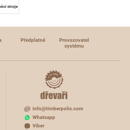
ěcí stroje
a
Předplatné
Provozovatel
systému
info@timberpolis.com
Whatsapp
Viber