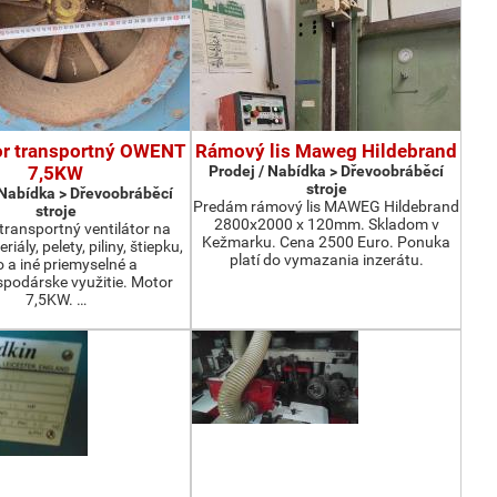
or transportný OWENT
Rámový lis Maweg Hildebrand
7,5KW
Prodej / Nabídka > Dřevoobráběcí
stroje
 Nabídka > Dřevoobráběcí
Predám rámový lis MAWEG Hildebrand
stroje
2800x2000 x 120mm. Skladom v
ransportný ventilátor na
Kežmarku. Cena 2500 Euro. Ponuka
iály, pelety, piliny, štiepku,
platí do vymazania inzerátu.
o a iné priemyselné a
podárske využitie. Motor
7,5KW. …