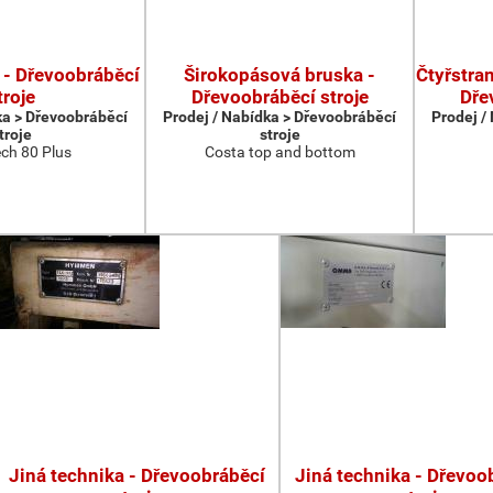
 - Dřevoobráběcí
Širokopásová bruska -
Čtyřstran
troje
Dřevoobráběcí stroje
Dře
ka > Dřevoobráběcí
Prodej / Nabídka > Dřevoobráběcí
Prodej /
troje
stroje
ch 80 Plus
Costa top and bottom
Jiná technika - Dřevoobráběcí
Jiná technika - Dřevoo