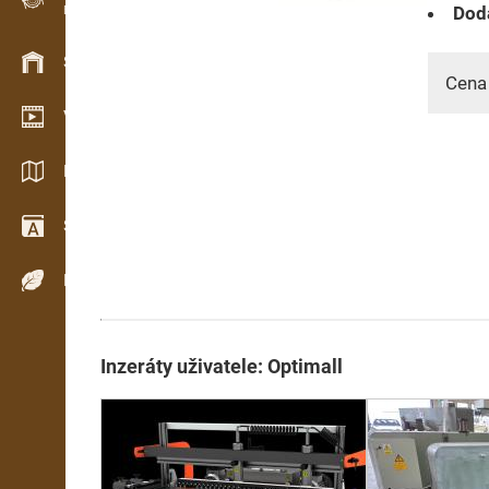
Dodá
Evidence dřeva v terénu
Skladové hospodářství
Cena
Video showroom
Katalogy / Brožury
Slovník
Dřeviny
Inzeráty uživatele: Optimall