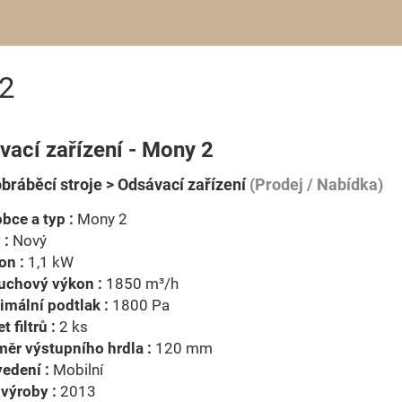
 2
vací zařízení - Mony 2
bráběcí stroje > Odsávací zařízení
(Prodej / Nabídka)
bce a typ :
Mony 2
 :
Nový
on :
1,1 kW
uchový výkon :
1850 m³/h
mální podtlak :
1800 Pa
t filtrů :
2 ks
ěr výstupního hrdla :
120 mm
edení :
Mobilní
výroby :
2013