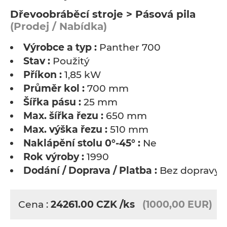
Dřevoobráběcí stroje > Pásová pila
(Prodej / Nabídka)
Výrobce a typ :
Panther 700
Stav :
Použitý
Příkon :
1,85 kW
Průměr kol :
700 mm
Šířka pásu :
25 mm
Max. šířka řezu :
650 mm
Max. výška řezu :
510 mm
Naklápění stolu 0°-45° :
Ne
Rok výroby :
1990
Dodání / Doprava / Platba :
Bez dopravy
Cena :
24261.00
CZK
/ks
(1000,00 EUR)