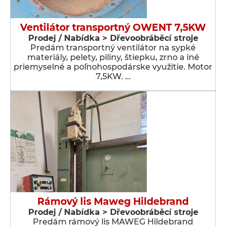
Ventilátor transportný OWENT 7,5KW
Prodej / Nabídka > Dřevoobráběcí stroje
Predám transportný ventilátor na sypké
materiály, pelety, piliny, štiepku, zrno a iné
priemyselné a poľnohospodárske využitie. Motor
7,5KW. …
Rámový lis Maweg Hildebrand
Prodej / Nabídka > Dřevoobráběcí stroje
Predám rámový lis MAWEG Hildebrand