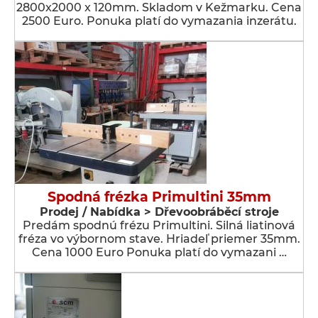
2800x2000 x 120mm. Skladom v Kežmarku. Cena
2500 Euro. Ponuka platí do vymazania inzerátu.
Spodná frézka Primultini 35mm
Prodej / Nabídka > Dřevoobráběcí stroje
Predám spodnú frézu Primultini. Silná liatinová
fréza vo výbornom stave. Hriadeľ priemer 35mm.
Cena 1000 Euro Ponuka platí do vymazani …