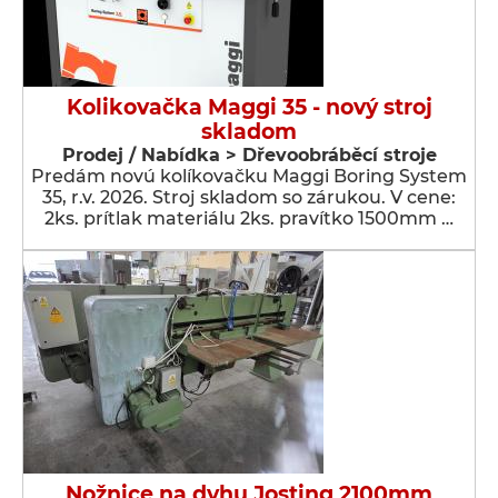
Kolikovačka Maggi 35 - nový stroj
skladom
Prodej / Nabídka > Dřevoobráběcí stroje
Predám novú kolíkovačku Maggi Boring System
35, r.v. 2026. Stroj skladom so zárukou. V cene:
2ks. prítlak materiálu 2ks. pravítko 1500mm …
Nožnice na dyhu Josting 2100mm