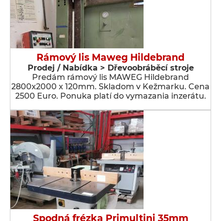
Rámový lis Maweg Hildebrand
Prodej / Nabídka > Dřevoobráběcí stroje
Predám rámový lis MAWEG Hildebrand
2800x2000 x 120mm. Skladom v Kežmarku. Cena
2500 Euro. Ponuka platí do vymazania inzerátu.
Spodná frézka Primultini 35mm