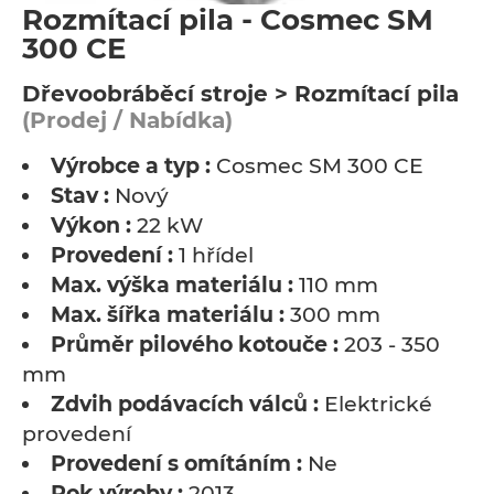
Rozmítací pila - Cosmec SM
300 CE
Dřevoobráběcí stroje > Rozmítací pila
(Prodej / Nabídka)
Výrobce a typ :
Cosmec SM 300 CE
Stav :
Nový
Výkon :
22 kW
Provedení :
1 hřídel
Max. výška materiálu :
110 mm
Max. šířka materiálu :
300 mm
Průměr pilového kotouče :
203 - 350
mm
Zdvih podávacích válců :
Elektrické
provedení
Provedení s omítáním :
Ne
Rok výroby :
2013